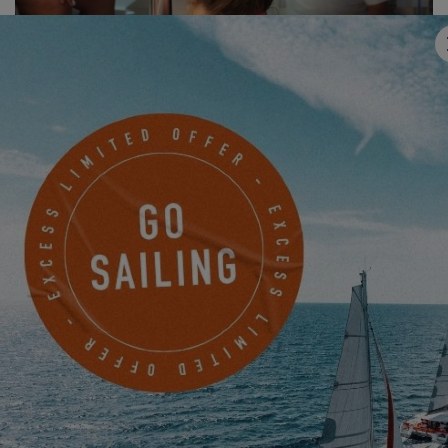
UNA TRAVERSATA PIENA DI
EMOZIONI
Il Mediterraneo non ha risparmiato Noam: onde, freddo, notti
interminabili e allucinazioni. Ma gli ha anche offerto momenti
come l'incontro con un delfino cucciolo durante le sue prime
notti.
Per oltre quattro giorni, i due catamarani Excess sono stati il suo
rifugio galleggiante
, i suoi
fari nell'oscurità
e il costante rilancio
della sua incredibile determinazione.