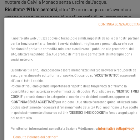
nuotare da Calvi a Monaco senza uscire dall'acqua.
Risultato
?
191 km percorsi
, oltre 102 ore in acqua e un'avventura
umana e sportiva resa possibile dall'energia di un intero team e
due
catamarani Excess
presenti giorno e notte per supportarlo!
CONTINUA SENZA ACCETTA
È un primo mondiale: nessuno aveva mai nuotato così lontano e
Il nostro sito web utilizza cookie o tecnologie simili, impostati da noi o dai nostri partner,
per così tanto tempo in queste condizioni. Per quasi cinque giorni
per far funzionare il sito, fornirti i servizi richiesti, migliorare e personalizzare le sue
e quattro notti. La nuotata più lunga nel Mediterraneo prima di
funzionalità per la tua comodità, misurare e analizzare il pubblico e le prestazioni del
Noam è stata di 142,3 km in 60h35min, realizzata nel 2024 dal
sito, adattare la pubblicità al tuo profilo di interessi e permetterti di interagire con i
social network.
nuotatore maltese Neil Agius.
Noam ha mangiato, bevuto e persino dormito in acqua grazie a
Quando visiti il sito, i dati possono essere memorizzati nel tuo browser o recuperati da
esso, generalmaente sotto forma di cookie. Cliccando su "
ACCETTA TUTTO
", acconsenti
una tecnica di ipnosi appositamente sviluppata.
all’uso di tutti i cookie.
Poiché attribuiamo grande importanza al rispetto della tua privacy, ti offriamo la
possibilità di non autorizzare determinati tipi di cookie. Puoi cliccare su "
GESTISCI I MIEI
UN'IMPRESA SPORTIVA AL
COOKIE
" per selezionare le categorie di cookie che desideri accettare, oppure su
"
CONTINUA SENZA ACCETTARE
" per indicare il tuo rifiuto (verranno quindi utilizzati solo i
SERVIZIO DELLA NATURA
cookie strettamente necessari al funzionamento del sito). Puoi modificare le tue scelte
in qualsiasi momento cliccando sul link "
GESTISCI I MIEI COOKIE
" in fondo a ogni pagina
del nostro sito.
Oltre
alla performance
, la sfida portava un messaggio
Per ulteriori informazioni, consulta la Sezione 9 della nostra
informativa sulla privacy
.
essenziale: sensibilizzare sull'urgenza di proteggere il
Consulta l’"elenco dei partner"
Mediterraneo, e più specificamente le Aree Marine come il