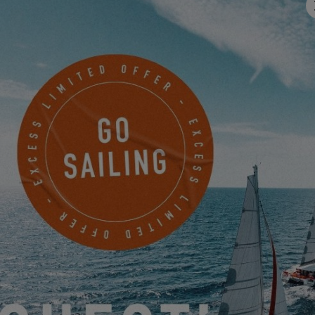
E-mail
*
Telefono
Qualcosa da condividere con noi?
Desidero ricevere per via elettronica notizie, eventi e
offerte di EXCESS.
Friendly Captcha
Il trattamento della vostra richiesta comporta il trasferimento