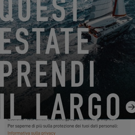
dei dati personali inseriti nei campi obbligatori di questo
modulo al concessionario da voi selezionato, affinché possa
contattarvi. Cliccando sul pulsante “SEND”, confermate il
vostro consenso al trasferimento di tali dati.
SEND
EXCESS si riferisce a Construction Navale Bordeaux in
qualità di responsabile del trattamento dei dati. I vostri dati
personali sono trattati per rispondere alle vostre richieste,
gestire il nostro rapporto con voi e, se lo avete scelto, inviarvi
le nostre comunicazioni (in questo caso, potete annullare
l'iscrizione in qualsiasi momento utilizzando il link contenuto
nei nostri messaggi).
Esercita i tuoi diritti: contact.rgpd@beneteau-group.com
Per saperne di più sulla protezione dei tuoi dati personali:
Informativa sulla privacy