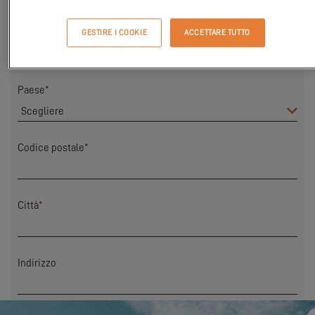
Cognome
*
GESTIRE I COOKIE
ACCETTARE TUTTO
Paese
*
Codice postale
*
Città
*
Indirizzo