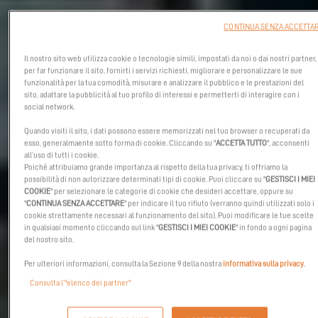
CONTINUA SENZA ACCETTA
Il nostro sito web utilizza cookie o tecnologie simili, impostati da noi o dai nostri partner,
per far funzionare il sito, fornirti i servizi richiesti, migliorare e personalizzare le sue
funzionalità per la tua comodità, misurare e analizzare il pubblico e le prestazioni del
sito, adattare la pubblicità al tuo profilo di interessi e permetterti di interagire con i
social network.
Quando visiti il sito, i dati possono essere memorizzati nel tuo browser o recuperati da
esso, generalmaente sotto forma di cookie. Cliccando su "
ACCETTA TUTTO
", acconsenti
all’uso di tutti i cookie.
Poiché attribuiamo grande importanza al rispetto della tua privacy, ti offriamo la
possibilità di non autorizzare determinati tipi di cookie. Puoi cliccare su "
GESTISCI I MIEI
COOKIE
" per selezionare le categorie di cookie che desideri accettare, oppure su
"
CONTINUA SENZA ACCETTARE
" per indicare il tuo rifiuto (verranno quindi utilizzati solo i
cookie strettamente necessari al funzionamento del sito). Puoi modificare le tue scelte
in qualsiasi momento cliccando sul link "
GESTISCI I MIEI COOKIE
" in fondo a ogni pagina
del nostro sito.
Per ulteriori informazioni, consulta la Sezione 9 della nostra
informativa sulla privacy
.
Consulta l’"elenco dei partner"