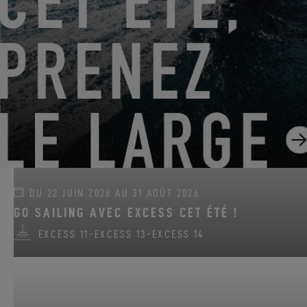
PRENDRE RENDEZ-VOUS
DU 22 JUIN 2026 AU 31 AOÛT 2026
GO SAILING AVEC EXCESS CET ÉTÉ !
EXCESS 11
-
EXCESS 13
-
EXCESS 14