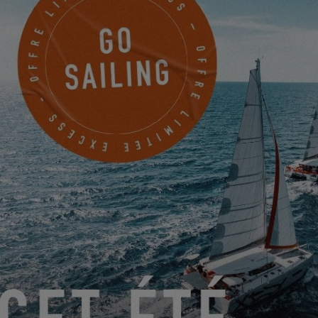
ALLIANCE NAUTIQUE 66
5 RUE HERMIONE
CANET EN ROUSSILLON, France
PRENDRE RENDEZ-VOUS
ESPRIT MER
7 BOULEVARD VICTOR HUGO
BANDOL, France