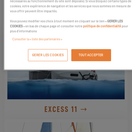
nécessaires au fonctionnement du site sont déposés). Si vous bloquez certains types de
cookies, votre expérience de navigation et les services que nous sommes en mesure de
vous offrir peuvent être impactés.
DÉCOUVREZ-LES
Vous pouvez modifier vos choix à tout moment en cliquant sur le lien «
GERER LES
COOKIES
» en bas de chaque page et consulter notre
politique de confidentialité
pour
plus d’informations
Consulter la « liste des partenaires »
GERER LES COOKIES
TOUT ACCEPTER
EXCESS 11