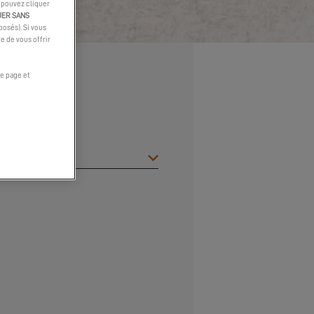
s pouvez cliquer
UER SANS
osés). Si vous
e de vous offrir
e page et