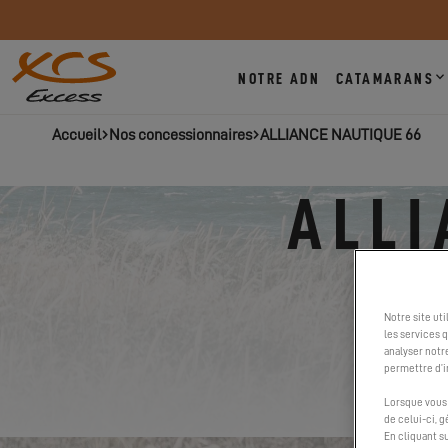
NOTRE ADN
CATAMARANS
Accueil
Nos concessionnaires
ALLIANCE NAUTIQUE 66
ALLI
Notre site ut
les services 
analyser notr
permettre d’i
Lorsque vous 
de celui-ci, 
En cliquant s