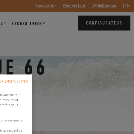
Newsletter
Excess Lab
MyExcess
FR
CONFIGURATEUR
ZZ
EXCESS TRIBE
UE 66
ER SANS ACCEPTER
r vous fournir
n, mesurer et
intérêts, vous
cupérées à partir
in au respect de