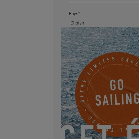
Pays
*
Code postal
*
Adresse
Email
*