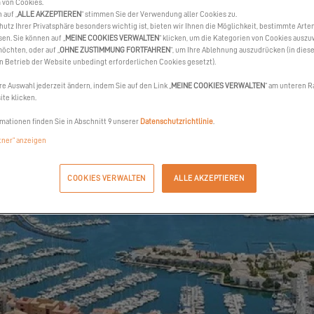
 von Cookies.
 auf „
ALLE AKZEPTIEREN
“ stimmen Sie der Verwendung aller Cookies zu.
hutz Ihrer Privatsphäre besonders wichtig ist, bieten wir Ihnen die Möglichkeit, bestimmte Arte
sen. Sie können auf „
MEINE COOKIES VERWALTEN
“ klicken, um die Kategorien von Cookies auszu
öchten, oder auf „
OHNE ZUSTIMMUNG FORTFAHREN
“, um Ihre Ablehnung auszudrücken (in dies
en Betrieb der Website unbedingt erforderlichen Cookies gesetzt).
re Auswahl jederzeit ändern, indem Sie auf den Link „
MEINE COOKIES VERWALTEN
“ am unteren R
te klicken.
mationen finden Sie in Abschnitt 9 unserer
Datenschutzrichtlinie
.
rtner“ anzeigen
COOKIES VERWALTEN
ALLE AKZEPTIEREN