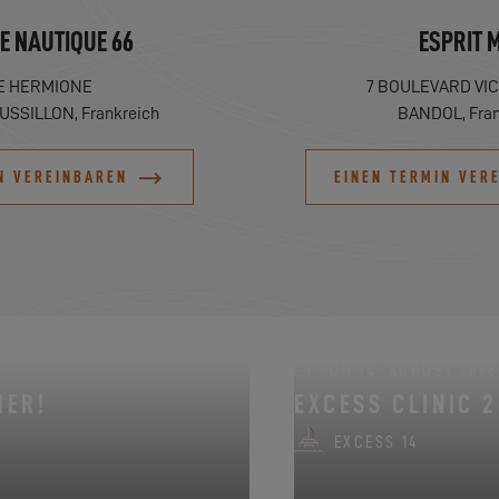
E NAUTIQUE 66
ESPRIT 
E HERMIONE
7 BOULEVARD VI
SSILLON, Frankreich
BANDOL, Fran
N VEREINBAREN
EINEN TERMIN VER
VON 14. AUGUST 2026 
MER!
EXCESS CLINIC 2
EXCESS 14