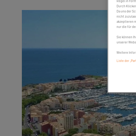
Regel in Form
Durch Klicken
Da uns der Sc
nicht zuzulas
akzeptieren m
nur die für d
Sie können Ih
unserer Websi
Weitere Infor
Liste der „Pa