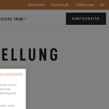
Newsletter
Excess Lab
MyExcess
DE
KONFIGURATOR
EXCESS TRIBE
TELLUNG
NE ZU AKZEPTIEREN
1
werden, um den
ssern und
 Werbung an Ihr
den – in der