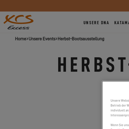
UNSERE DNA
KATAM
Home
Unsere Events
Herbst-Bootsausstellung
HERBST
Unsere Websi
Betrieb der W
individuell a
Interessenpro
Wenn Sie uns