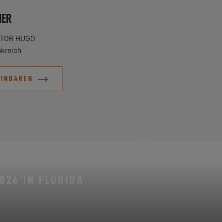
MER
CTOR HUGO
kreich
EINBAREN
BIS 16. AUGUST 2026
026 IN FLORIDA