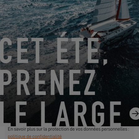
de ce formulaire au concessionnaire que vous avez
sélectionné afin qu’il puisse vous recontacter. En cliquant sur
le bouton « ENVOYER », vous confirmez votre accord au
transfert de ces données.
ENVOYER
EXCESS s’entend de Construction Navale Bordeaux agissant
en qualité de responsable de traitement. Vos données
personnelles sont traitées afin de répondre à votre demande,
gérer nos relations avec vous et, si vous en avez fait le choix,
vous adresser nos communications (dans ce cas, vous
pourrez à tout moment vous désinscrire en utilisant le lien
contenu dans nos envois).
Exercer vos droits : contact.rgpd@beneteau-group.com
En savoir plus sur la protection de vos données personnelles :
politique de confidentialité