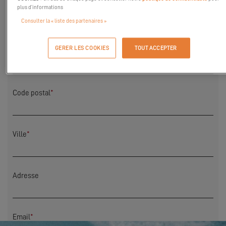
plus d’informations
Nom
*
Consulter la « liste des partenaires »
GERER LES COOKIES
TOUT ACCEPTER
Pays
*
Code postal
*
Ville
*
Adresse
Email
*