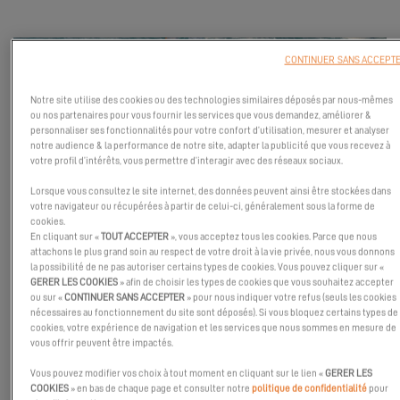
CONTINUER SANS ACCEPT
Notre site utilise des cookies ou des technologies similaires déposés par nous-mêmes
ou nos partenaires pour vous fournir les services que vous demandez, améliorer &
personnaliser ses fonctionnalités pour votre confort d’utilisation, mesurer et analyser
notre audience & la performance de notre site, adapter la publicité que vous recevez à
votre profil d’intérêts, vous permettre d’interagir avec des réseaux sociaux.
Lorsque vous consultez le site internet, des données peuvent ainsi être stockées dans
votre navigateur ou récupérées à partir de celui-ci, généralement sous la forme de
cookies.
En cliquant sur «
TOUT ACCEPTER
», vous acceptez tous les cookies. Parce que nous
attachons le plus grand soin au respect de votre droit à la vie privée, nous vous donnons
la possibilité de ne pas autoriser certains types de cookies. Vous pouvez cliquer sur «
GERER LES COOKIES
» afin de choisir les types de cookies que vous souhaitez accepter
ou sur «
CONTINUER SANS ACCEPTER
» pour nous indiquer votre refus (seuls les cookies
nécessaires au fonctionnement du site sont déposés). Si vous bloquez certains types de
cookies, votre expérience de navigation et les services que nous sommes en mesure de
vous offrir peuvent être impactés.
Le lancement de l’Excess 13 n’est pas seulement celui d’un
nouveau modèle : c’est l’aboutissement d’un projet porté avec
Vous pouvez modifier vos choix à tout moment en cliquant sur le lien «
GERER LES
COOKIES
» en bas de chaque page et consulter notre
politique de confidentialité
pour
passion, rigueur et créativité par toutes les équipes Excess. Du