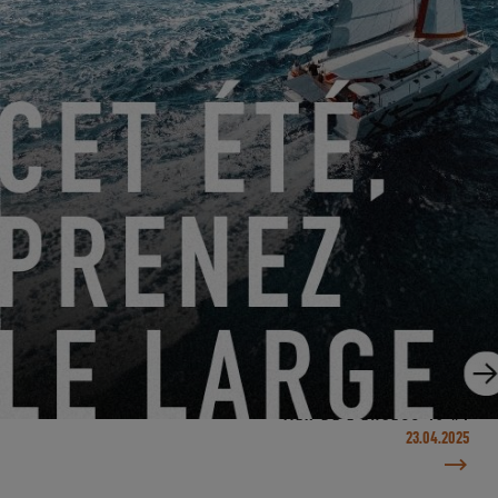
POURQUOI CHOISIR UN CATAMARAN POUR NAVIGUER
AUTOUR DU MONDE ?
28.04.2025
BEFORE THE BIG SPLASH #4 – JOURNÉE DE TEST EN
MER DE L’EXCESS 13 #1
23.04.2025