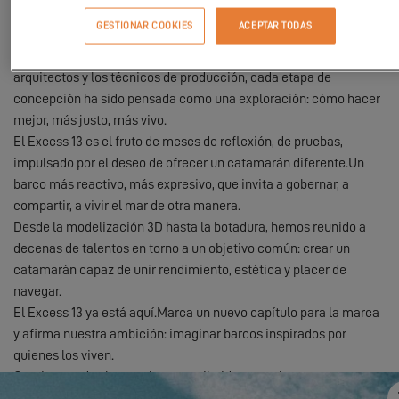
es la culminación de un proyecto llevado con pasión, rigor y
GESTIONAR COOKIES
ACEPTAR TODAS
creatividad por todos los equipos de Excess.Desde la oficina de
estudios hasta el taller, pasando por los diseñadores, los
arquitectos y los técnicos de producción, cada etapa de
concepción ha sido pensada como una exploración: cómo hacer
mejor, más justo, más vivo.
El Excess 13 es el fruto de meses de reflexión, de pruebas,
impulsado por el deseo de ofrecer un catamarán diferente.Un
barco más reactivo, más expresivo, que invita a gobernar, a
compartir, a vivir el mar de otra manera.
Desde la modelización 3D hasta la botadura, hemos reunido a
decenas de talentos en torno a un objetivo común: crear un
catamarán capaz de unir rendimiento, estética y placer de
navegar.
El Excess 13 ya está aquí.Marca un nuevo capítulo para la marca
y afirma nuestra ambición: imaginar barcos inspirados por
quienes los viven.
Gracias a todos los que han contribuido a esta hermosa aventura.
Este lanzamiento es solo el comienzo, la continuación se jugará