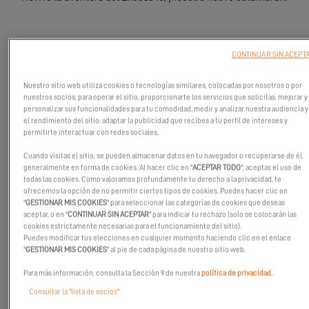
CONTINUAR SIN ACEPT
Nuestro sitio web utiliza cookies o tecnologías similares, colocadas por nosotros o por
nuestros socios, para operar el sitio, proporcionarte los servicios que solicitas, mejorar y
personalizar sus funcionalidades para tu comodidad, medir y analizar nuestra audiencia y
el rendimiento del sitio, adaptar la publicidad que recibes a tu perfil de intereses y
permitirte interactuar con redes sociales.
Cuando visitas el sitio, se pueden almacenar datos en tu navegador o recuperarse de él,
generalmente en forma de cookies. Al hacer clic en "
ACEPTAR TODO
", aceptas el uso de
todas las cookies. Como valoramos profundamente tu derecho a la privacidad, te
ofrecemos la opción de no permitir ciertos tipos de cookies. Puedes hacer clic en
"
GESTIONAR MIS COOKIES
" para seleccionar las categorías de cookies que deseas
aceptar, o en "
CONTINUAR SIN ACEPTAR
" para indicar tu rechazo (solo se colocarán las
cookies estrictamente necesarias para el funcionamiento del sitio).
Puedes modificar tus elecciones en cualquier momento haciendo clic en el enlace
"
GESTIONAR MIS COOKIES
" al pie de cada página de nuestro sitio web.
Para más información, consulta la Sección 9 de nuestra
política de privacidad.
Consultar la "lista de socios"
El lanzamiento del Excess 13 no es solo el de un nuevo modelo: