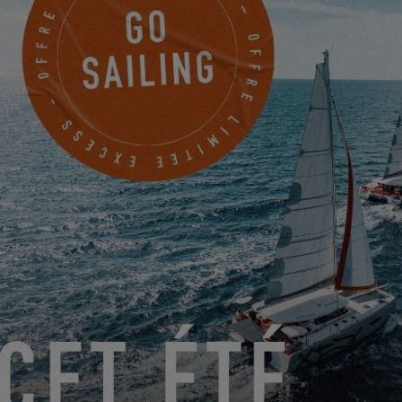
Mardi 02 avril 2025
Première escale à Cascais après 6 jours en mer, l’Excess 13 #1 a
franchi le cap des
1000 milles
nautiques, avec une moyenne de
171 milles
parcourus à une vitesse moyenne de
4,44 nœuds
.
L’équipage, composé de Hervé et Bruno, continue d’affiner les
réglages du bateau tout en profitant des conditions de
navigation. L’Excess 13 se montre stable et réactif, offrant un
confort optimal pendant cette traversée.
Le voyage continue et l’horizon réserve encore de belles
surprises à l’équipage.
Cap toujours plus au sud… la suite au prochain bord !