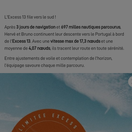
L'Excess 13 file vers le sud !
Après
3 jours de navigation
et
697 milles nautiques parcourus
,
Hervé et Bruno continuent leur descente vers le Portugal à bord
de l’
Excess 13
. Avec une
vitesse max de 17,3 nœuds
et une
moyenne de
4,07 nœuds
, ils tracent leur route en toute sérénité.
Entre ajustements de voile et contemplation de l’horizon,
l’équipage savoure chaque mille parcouru.
Suivez ce journal de bord pour découvrir quelles surprises
l’Atlantique leur réserve encore !