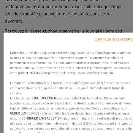
météorologiques aux performances sous voiles, chaque étape
sera documentée pour une immersion totale dans cette
traversée.
Retrouvez ci-dessous, chaque semaine, le journal de bord des
premières aventures de l’Excess 13 !
CONTINUER SANS ACCEPT
Notre site utilise des cookies ou des technologies similaires déposés par nous-mêmes
ou nos partenaires pour vous fournir les services que vous demandez, améliorer &
personnaliser ses fonctionnalités pour votre confort d’utilisation, mesurer et analyser
notre audience & la performance de notre site, adapter la publicité que vous recevez à
votre profil d’intérêts, vous permettre d’interagir avec des réseaux sociaux.
Lorsque vous consultez le site internet, des données peuvent ainsi être stockées dans
votre navigateur ou récupérées à partir de celui-ci, généralement sous la forme de
cookies.
En cliquant sur «
TOUT ACCEPTER
», vous acceptez tous les cookies. Parce que nous
attachons le plus grand soin au respect de votre droit à la vie privée, nous vous donnons
la possibilité de ne pas autoriser certains types de cookies. Vous pouvez cliquer sur «
GERER LES COOKIES
» afin de choisir les types de cookies que vous souhaitez accepter
ou sur «
CONTINUER SANS ACCEPTER
» pour nous indiquer votre refus (seuls les cookies
nécessaires au fonctionnement du site sont déposés). Si vous bloquez certains types de
cookies, votre expérience de navigation et les services que nous sommes en mesure de