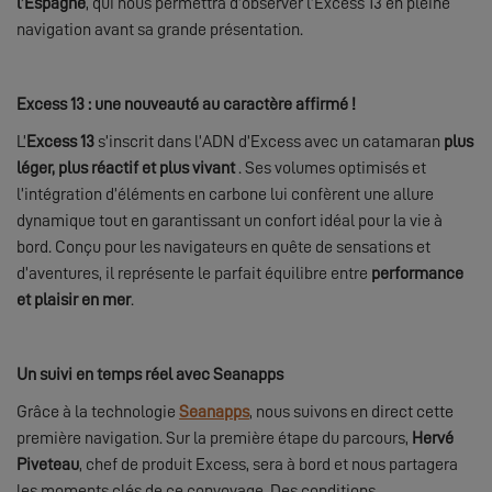
l’Espagne
, qui nous permettra d’observer l’Excess 13 en pleine
navigation avant sa grande présentation.
Excess 13 : une nouveauté au caractère affirmé !
L’
Excess 13
s’inscrit dans l’ADN d’Excess avec un catamaran
plus
léger, plus réactif et plus vivant
. Ses volumes optimisés et
l’intégration d’éléments en carbone lui confèrent une allure
dynamique tout en garantissant un confort idéal pour la vie à
bord. Conçu pour les navigateurs en quête de sensations et
d’aventures, il représente le parfait équilibre entre
performance
et plaisir en mer
.
Un suivi en temps réel avec Seanapps
Grâce à la technologie
Seanapps
, nous suivons en direct cette
première navigation. Sur la première étape du parcours,
Hervé
Piveteau
, chef de produit Excess, sera à bord et nous partagera
les moments clés de ce convoyage. Des conditions