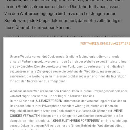
an den Schlüsselmomenten dieser Überfahrt teilhaben lassen.
Von den Wetterbedingungen bis hin zu den Leistungen unter
Segeln wird jede Etappe dokumentiert, damit Sie vollständig in
diese Überfahrt eintauchen können.
Finden Sie unten jede Woche das Logbuch der ersten Abenteuer
FORTFAHREN, OHNE ZU AKZEPTIER
der Excess 13!
Unsere Website verwendet Cookies oder ähnliche Technologien, die von uns oder
unseren Partnern gesetzt werden, um den Betrieb der Website zu gewährleisten, Ihnen
die gewünschten Dienste bereitzustellen, Funktionen zu verbessern und individuell
anzupassen, unsere Zielgruppe sowie die Leistung der Website zu messen und zu
analysieren, die Werbung an Ihr Interessenprofil anzupassen und Ihnen die Interaktion
mit sozialen Netzwerken zu ermöglichen.
Wenn Sie unsere Website besuchen, können Daten in Ihrem Browser gespeichert oder
von dort abgerufen werden – in der Regel in Form von Cookies.
Durch Klicken auf „
ALLE AKZEPTIEREN
“ stimmen Sie der Verwendung aller Cookies zu.
Da uns der Schutz Ihrer Privatsphäre besonders wichtig ist, bieten wir Ihnen die
Möglichkeit, bestimmte Arten von Cookies nicht zuzulassen. Sie können auf „
MEINE
COOKIES VERWALTEN
“ klicken, um die Kategorien von Cookies auszuwählen, die Sie
akzeptieren möchten, oder auf „
OHNE ZUSTIMMUNG FORTFAHREN
“, um Ihre Ablehnung
auszudrücken (in diesem Fall werden nur die für den Betrieb der Website unbedingt