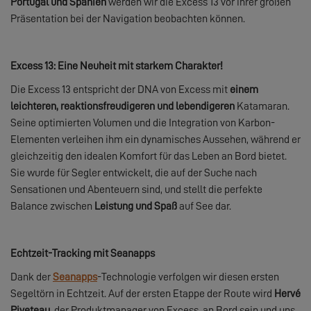
Portugal und Spanien
werden wir die Excess 13 vor ihrer großen
Präsentation bei der Navigation beobachten können.
Excess 13: Eine Neuheit mit starkem Charakter!
Die Excess 13 entspricht der DNA von Excess mit
einem
leichteren, reaktionsfreudigeren und lebendigeren
Katamaran.
Seine optimierten Volumen und die Integration von Karbon-
Elementen verleihen ihm ein dynamisches Aussehen, während er
gleichzeitig den idealen Komfort für das Leben an Bord bietet.
Sie wurde für Segler entwickelt, die auf der Suche nach
Sensationen und Abenteuern sind, und stellt die perfekte
Balance zwischen
Leistung und Spaß
auf See dar.
Echtzeit-Tracking mit Seanapps
Dank der
Seanapps
-Technologie verfolgen wir diesen ersten
Segeltörn in Echtzeit. Auf der ersten Etappe der Route wird
Hervé
Piveteau
, der Produktmanager von Excess, an Bord sein und uns