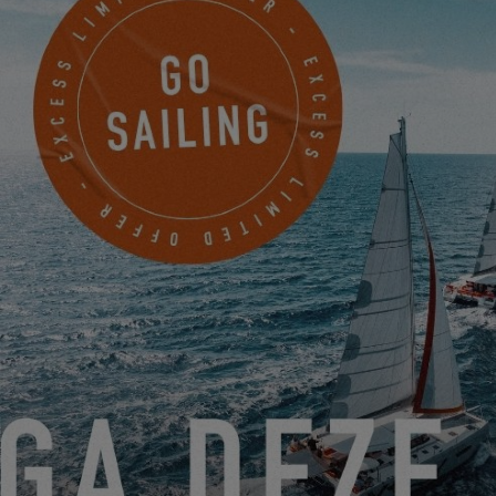
Dienstag, 02. April 2025
Erster Halt in Cascais, nach 6 Tagen auf See hat der Excess 13 #1
die Marke von
1000 Seemeilen überschritten
, mit einem
Durchschnitt von
171 zurückgelegten
Meilen bei einer
Durchschnittsgeschwindigkeit von
4,44 Knoten
.
Die Crew, bestehend aus Hervé und Bruno, verfeinert weiterhin
die Einstellungen des Bootes und genießt die Segelbedingungen.
Der Excess 13 zeigt sich stabil und reaktionsschnell und bietet
optimalen Komfort während dieser Überfahrt.
Die Reise geht weiter und der Horizont hält noch schöne
Überraschungen für die Crew bereit.