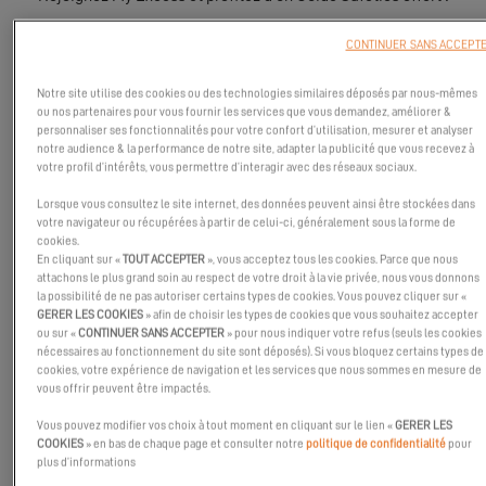
CONTINUER SANS ACCEPT
Notre site utilise des cookies ou des technologies similaires déposés par nous-mêmes
ou nos partenaires pour vous fournir les services que vous demandez, améliorer &
personnaliser ses fonctionnalités pour votre confort d’utilisation, mesurer et analyser
notre audience & la performance de notre site, adapter la publicité que vous recevez à
votre profil d’intérêts, vous permettre d’interagir avec des réseaux sociaux.
Lorsque vous consultez le site internet, des données peuvent ainsi être stockées dans
votre navigateur ou récupérées à partir de celui-ci, généralement sous la forme de
cookies.
En cliquant sur «
TOUT ACCEPTER
», vous acceptez tous les cookies. Parce que nous
attachons le plus grand soin au respect de votre droit à la vie privée, nous vous donnons
la possibilité de ne pas autoriser certains types de cookies. Vous pouvez cliquer sur «
GERER LES COOKIES
» afin de choisir les types de cookies que vous souhaitez accepter
ou sur «
CONTINUER SANS ACCEPTER
» pour nous indiquer votre refus (seuls les cookies
nécessaires au fonctionnement du site sont déposés). Si vous bloquez certains types de
cookies, votre expérience de navigation et les services que nous sommes en mesure de
vous offrir peuvent être impactés.
Grâce à
My Excess
, profitez d’avantages uniques auprès de nos
Vous pouvez modifier vos choix à tout moment en cliquant sur le lien «
GERER LES
partenaires exclusifs.
COOKIES
» en bas de chaque page et consulter notre
politique de confidentialité
pour
plus d’informations