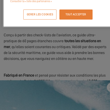
Consulter la « liste des partenaires »
Aujourd’hui, nous sommes ravis de vous présenter
SAFETICS,
expert reconnu de la sécurité en mer, le
Guide SAFETICS
est un
GERER LES COOKIES
TOUT ACCEPTER
outil indispensable à bord de votre catamaran.
Conçu à partir des check-lists de l’aviation, ce guide ultra-
pratique de 60 pages étanches couvre
toutes les situations en
mer
, qu’elles soient courantes ou critiques. Validé par des experts
de la sécurité maritime, ce guide vous aide à prendre les bonnes
décisions, que vous naviguiez en côtière ou en haute mer.
Fabriqué en France
et pensé pour résister aux conditions les plus
extrêmes, le Guide SAFETICS a déjà conquis plus de
60 000
skippers
et leurs équipages, améliorant la sécurité et le confort
de
300 000 navigateurs amateurs et professionnels
.
Pour toute inscription sur
My Excess
, demandez
votre guide