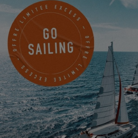
SAFETICS
dans la rubrique «
Mes avantages et services
» ! Ce
guide est offert à tous les propriétaires. Les curieux peuvent
également en profiter avec une réduction spéciale.
N'attendez plus ! Rejoignez dès maintenant My Excess et
découvrez nos avantages exclusifs auprès de nos partenaires !
JOURNAL DE BORD - EXCESS 13
26.03.2025