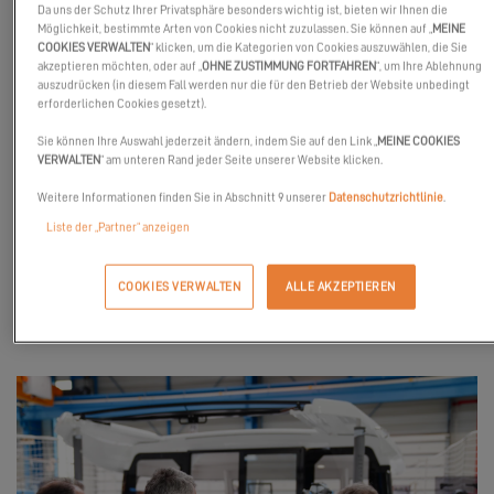
entdecken Sie eine Zusammenfassung dieses gemeinsamen
Da uns der Schutz Ihrer Privatsphäre besonders wichtig ist, bieten wir Ihnen die
Tages in Bildern! Wir haben uns sehr gefreut, diesen Tag an Ihrer
Möglichkeit, bestimmte Arten von Cookies nicht zuzulassen. Sie können auf „
MEINE
COOKIES VERWALTEN
“ klicken, um die Kategorien von Cookies auszuwählen, die Sie
Seite zu verbringen und über Ihre Projekte und Fragen zu
akzeptieren möchten, oder auf „
OHNE ZUSTIMMUNG FORTFAHREN
“, um Ihre Ablehnung
sprechen.
auszudrücken (in diesem Fall werden nur die für den Betrieb der Website unbedingt
erforderlichen Cookies gesetzt).
Vor Ort hatten Sie Möglichkeit, die verschiedenen
Sie können Ihre Auswahl jederzeit ändern, indem Sie auf den Link „
MEINE COOKIES
Produktionsstätten sowie die
Excess 14
und die
Excess 11 zu
VERWALTEN
“ am unteren Rand jeder Seite unserer Website klicken.
besichtigen.
Weitere Informationen finden Sie in Abschnitt 9 unserer
Datenschutzrichtlinie
.
Und für diejenigen, die noch nicht die Gelegenheit hatten, an
Liste der „Partner“ anzeigen
Bord unserer Excess 11 oder unserer Excess 14 zu gehen: wir
sehen Sie auf der
International Multihull Boat Show
in La Grande
COOKIES VERWALTEN
ALLE AKZEPTIEREN
Motte.
Das gesamte Excess-Team freut sich auf Sie!