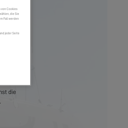
n von Cookies
wählen, die Sie
em Fall werden
and jeder Seite
st die
.