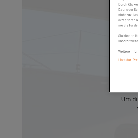
Durch Klicken
Da uns der Sc
nicht zuzulas
akzeptieren m
nur die für d
Sie können Ih
unserer Websi
Weitere Infor
Liste der „Pa
Um di