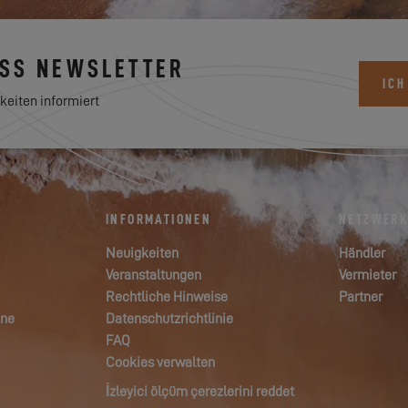
ESS NEWSLETTER
ICH
keiten informiert
INFORMATIONEN
NETZWER
Neuigkeiten
Händler
Veranstaltungen
Vermieter
Rechtliche Hinweise
Partner
ane
Datenschutzrichtlinie
FAQ
Cookies verwalten
İzleyici ölçüm çerezlerini reddet