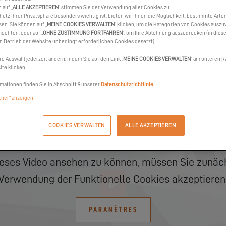
 auf „
ALLE AKZEPTIEREN
“ stimmen Sie der Verwendung aller Cookies zu.
hutz Ihrer Privatsphäre besonders wichtig ist, bieten wir Ihnen die Möglichkeit, bestimmte Arte
sen. Sie können auf „
MEINE COOKIES VERWALTEN
“ klicken, um die Kategorien von Cookies auszu
öchten, oder auf „
OHNE ZUSTIMMUNG FORTFAHREN
“, um Ihre Ablehnung auszudrücken (in dies
en Betrieb der Website unbedingt erforderlichen Cookies gesetzt).
re Auswahl jederzeit ändern, indem Sie auf den Link „
MEINE COOKIES VERWALTEN
“ am unteren R
te klicken.
mationen finden Sie in Abschnitt 9 unserer
Datenschutzrichtlinie
.
rtner“ anzeigen
COOKIES VERWALTEN
ALLE AKZEPTIEREN
eses Video ansehen zu können, müssen Sie zunäch
Verwendung der Funktionelle Cookies akzeptieren
PARAMÈTRES