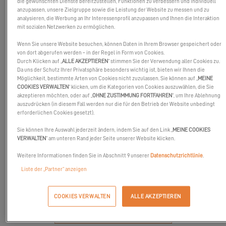
die gewünschten Dienste bereitzustellen, Funktionen zu verbessern und individuell
anzupassen, unsere Zielgruppe sowie die Leistung der Website zu messen und zu
analysieren, die Werbung an Ihr Interessenprofil anzupassen und Ihnen die Interaktion
mit sozialen Netzwerken zu ermöglichen.
SERVICES
Wenn Sie unsere Website besuchen, können Daten in Ihrem Browser gespeichert oder
von dort abgerufen werden – in der Regel in Form von Cookies.
Durch Klicken auf „
ALLE AKZEPTIEREN
“ stimmen Sie der Verwendung aller Cookies zu.
Da uns der Schutz Ihrer Privatsphäre besonders wichtig ist, bieten wir Ihnen die
Möglichkeit, bestimmte Arten von Cookies nicht zuzulassen. Sie können auf „
MEINE
COOKIES VERWALTEN
“ klicken, um die Kategorien von Cookies auszuwählen, die Sie
akzeptieren möchten, oder auf „
OHNE ZUSTIMMUNG FORTFAHREN
“, um Ihre Ablehnung
auszudrücken (in diesem Fall werden nur die für den Betrieb der Website unbedingt
erforderlichen Cookies gesetzt).
Sie können Ihre Auswahl jederzeit ändern, indem Sie auf den Link „
MEINE COOKIES
EXCESS SHARE
VERWALTEN
“ am unteren Rand jeder Seite unserer Website klicken.
Excess Share by Wiziboat definiert das Segeln neu: Genießen Sie
Weitere Informationen finden Sie in Abschnitt 9 unserer
Datenschutzrichtlinie
.
eine brandneue Excess das ganze Jahr über, in Ihrem eigenen
Liste der „Partner“ anzeigen
Tempo, ohne Verpflichtungen.
COOKIES VERWALTEN
ALLE AKZEPTIEREN
WEBSITE BESUCHEN