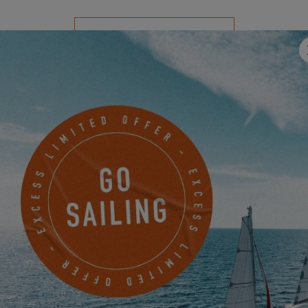
WEBSITE BESUCHEN
SPORT & OUTDOOR
DUOTONE
Duotone und Excess: zwei Arten, das Meer in voller
Geschwindigkeit zu erleben, angetrieben von demselben
Verlangen nach Freiheit und Innovation.