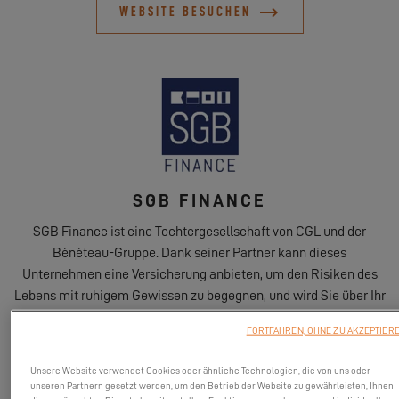
WEBSITE BESUCHEN
SGB FINANCE
SGB Finance ist eine Tochtergesellschaft von CGL und der
Bénéteau-Gruppe. Dank seiner Partner kann dieses
Unternehmen eine Versicherung anbieten, um den Risiken des
Lebens mit ruhigem Gewissen zu begegnen, und wird Sie über Ihr
gesamten Projekt hinweg unterstützen.
FORTFAHREN, OHNE ZU AKZEPTIER
Unsere Website verwendet Cookies oder ähnliche Technologien, die von uns oder
WEBSITE BESUCHEN
unseren Partnern gesetzt werden, um den Betrieb der Website zu gewährleisten, Ihnen