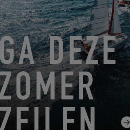
WEBSITE BESUCHEN
BOLLÉ
Damit Ihnen kein Blick auf den Horizont entgeht, geht Excess
Catamarans eine Partnerschaft mit Bollé ein, dem französischen
Experten für Sportoptik, damit jede Fahrt genauso schön
anzusehen wie zu erleben ist.
WEBSITE BESUCHEN