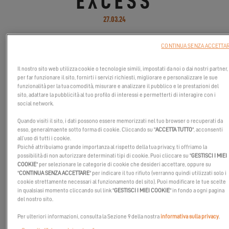
EXCESS
27.03.24
CONTINUA SENZA ACCETTA
Una nuova era della nautica con Seanapps !
Il nostro sito web utilizza cookie o tecnologie simili, impostati da noi o dai nostri partner,
per far funzionare il sito, fornirti i servizi richiesti, migliorare e personalizzare le sue
funzionalità per la tua comodità, misurare e analizzare il pubblico e le prestazioni del
sito, adattare la pubblicità al tuo profilo di interessi e permetterti di interagire con i
social network.
Quando visiti il sito, i dati possono essere memorizzati nel tuo browser o recuperati da
esso, generalmaente sotto forma di cookie. Cliccando su "
ACCETTA TUTTO
", acconsenti
all’uso di tutti i cookie.
Poiché attribuiamo grande importanza al rispetto della tua privacy, ti offriamo la
possibilità di non autorizzare determinati tipi di cookie. Puoi cliccare su "
GESTISCI I MIEI
COOKIE
" per selezionare le categorie di cookie che desideri accettare, oppure su
"
CONTINUA SENZA ACCETTARE
" per indicare il tuo rifiuto (verranno quindi utilizzati solo i
cookie strettamente necessari al funzionamento del sito). Puoi modificare le tue scelte
in qualsiasi momento cliccando sul link "
GESTISCI I MIEI COOKIE
" in fondo a ogni pagina
del nostro sito.
Per ulteriori informazioni, consulta la Sezione 9 della nostra
informativa sulla privacy
.