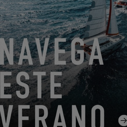
Para más información sobre Seanapps, consultar:
Seanapps |
Bateau connecté : suivi et entretien automatisé
¡CREW PRESENTACIÓN! - CORINNE, MOLDEADOR LÍDER
2.4.24