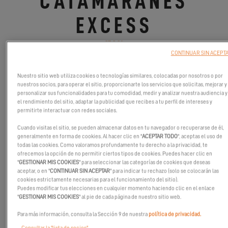
CATAMARANES
EXCESS
27.3.24
CONTINUAR SIN ACEPT
¡Una nueva era para la náutica de recreo con Seanapps!
Nuestro sitio web utiliza cookies o tecnologías similares, colocadas por nosotros o por
nuestros socios, para operar el sitio, proporcionarte los servicios que solicitas, mejorar y
personalizar sus funcionalidades para tu comodidad, medir y analizar nuestra audiencia y
el rendimiento del sitio, adaptar la publicidad que recibes a tu perfil de intereses y
permitirte interactuar con redes sociales.
Cuando visitas el sitio, se pueden almacenar datos en tu navegador o recuperarse de él,
generalmente en forma de cookies. Al hacer clic en "
ACEPTAR TODO
", aceptas el uso de
todas las cookies. Como valoramos profundamente tu derecho a la privacidad, te
ofrecemos la opción de no permitir ciertos tipos de cookies. Puedes hacer clic en
"
GESTIONAR MIS COOKIES
" para seleccionar las categorías de cookies que deseas
aceptar, o en "
CONTINUAR SIN ACEPTAR
" para indicar tu rechazo (solo se colocarán las
cookies estrictamente necesarias para el funcionamiento del sitio).
Puedes modificar tus elecciones en cualquier momento haciendo clic en el enlace
"
GESTIONAR MIS COOKIES
" al pie de cada página de nuestro sitio web.
Para más información, consulta la Sección 9 de nuestra
política de privacidad.