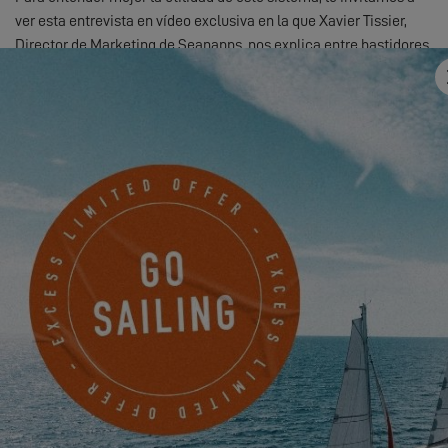
ver esta entrevista en vídeo exclusiva en la que Xavier Tissier,
Director de Marketing de Seanapps, nos explica entre bastidores
la instalación de los sensores a bordo de los catamaranes
Excess, así como las funciones clave de la interfaz móvil.
Para visualizar este vídeo, primero debe
permitir el uso de las cookies de
funcionalidad de nuestro sitio web.
SETTINGS
Con Seanapps, ¡el futuro de la navegación está más conectado
que nunca!