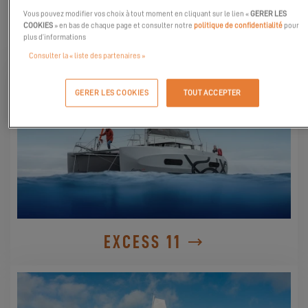
Vous pouvez modifier vos choix à tout moment en cliquant sur le lien «
GERER LES
DÉCOUVREZ-LES
COOKIES
» en bas de chaque page et consulter notre
politique de confidentialité
pour
plus d’informations
Consulter la « liste des partenaires »
GERER LES COOKIES
TOUT ACCEPTER
EXCESS 11