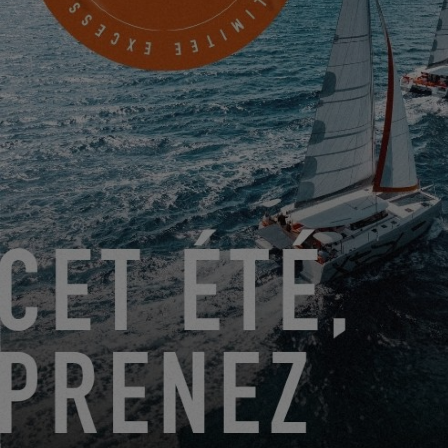
Denison Yachting - San Diego
2353 Shelter Island Drive
San Diego, États-Unis
PRENDRE RENDEZ-VOUS
DU 22 JUIN 2026 AU 31 AOÛT 2026
GO SAILING AVEC EXCESS CET ÉTÉ !