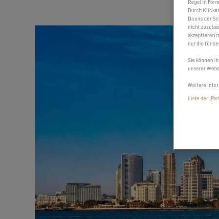
Regel in Form
Durch Klicken
Da uns der Sc
nicht zuzulas
akzeptieren m
nur die für d
Sie können Ih
unserer Websi
Weitere Infor
Liste der „Pa