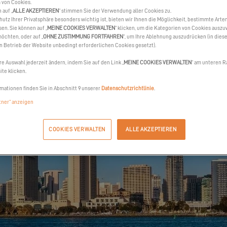
 von Cookies.
 auf „
ALLE AKZEPTIEREN
“ stimmen Sie der Verwendung aller Cookies zu.
hutz Ihrer Privatsphäre besonders wichtig ist, bieten wir Ihnen die Möglichkeit, bestimmte Arte
sen. Sie können auf „
MEINE COOKIES VERWALTEN
“ klicken, um die Kategorien von Cookies auszu
öchten, oder auf „
OHNE ZUSTIMMUNG FORTFAHREN
“, um Ihre Ablehnung auszudrücken (in dies
en Betrieb der Website unbedingt erforderlichen Cookies gesetzt).
re Auswahl jederzeit ändern, indem Sie auf den Link „
MEINE COOKIES VERWALTEN
“ am unteren R
te klicken.
mationen finden Sie in Abschnitt 9 unserer
Datenschutzrichtlinie
.
rtner“ anzeigen
COOKIES VERWALTEN
ALLE AKZEPTIEREN