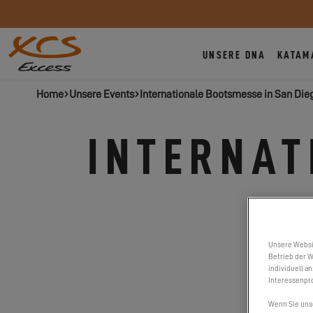
UNSERE DNA
KATAM
Home
Unsere Events
Internationale Bootsmesse in San Die
INTERNAT
Unsere Websi
Betrieb der W
individuell a
Interessenpro
Wenn Sie uns