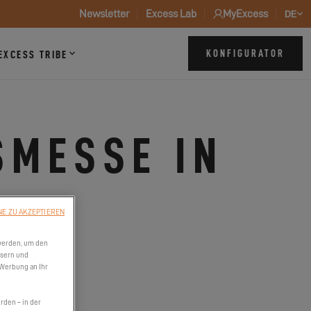
Newsletter
Excess Lab
MyExcess
DE
KONFIGURATOR
EXCESS TRIBE
SMESSE IN
NE ZU AKZEPTIEREN
werden, um den
ssern und
 Werbung an Ihr
den – in der