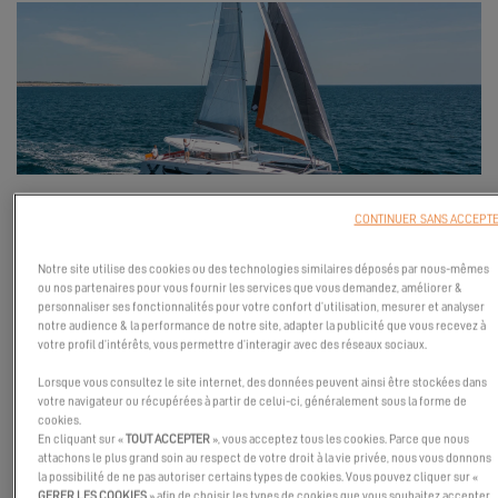
CONTINUER SANS ACCEPT
Le 18 octobre 2025
, retrouvez
Excess Catamarans
au Texas aux
côtés de notre distributeur
Murray Yacht Sales
–
1500 Marina Bay
Notre site utilise des cookies ou des technologies similaires déposés par nous-mêmes
ou nos partenaires pour vous fournir les services que vous demandez, améliorer &
Dr, Pier 4, Clear Lake Shores, TX, États-Unis
.
personnaliser ses fonctionnalités pour votre confort d’utilisation, mesurer et analyser
notre audience & la performance de notre site, adapter la publicité que vous recevez à
Rejoignez notre équipe à Clear Lake Shores pour un événement
votre profil d’intérêts, vous permettre d’interagir avec des réseaux sociaux.
spécial :
Open Boat Saturday
. Cet automne, le
Kemah Boat Crawl
Lorsque vous consultez le site internet, des données peuvent ainsi être stockées dans
est l’occasion idéale de rencontrer de nouveaux passionnés tout
votre navigateur ou récupérées à partir de celui-ci, généralement sous la forme de
en retrouvant les visages familiers de l’industrie nautique de
cookies.
Clear Lake. Des chantiers navals aux clubs de bateaux, de
En cliquant sur «
TOUT ACCEPTER
», vous acceptez tous les cookies. Parce que nous
attachons le plus grand soin au respect de votre droit à la vie privée, nous vous donnons
nombreux acteurs locaux organiseront une véritable journée
la possibilité de ne pas autoriser certains types de cookies. Vous pouvez cliquer sur «
portes ouvertes
.
GERER LES COOKIES
» afin de choisir les types de cookies que vous souhaitez accepter