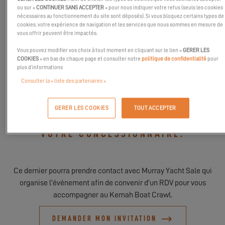
ou sur «
CONTINUER SANS ACCEPTER
» pour nous indiquer votre refus (seuls les cookies
Venez découvrir les
Excess 11
et
Excess 14
et plongez dans
nécessaires au fonctionnement du site sont déposés). Si vous bloquez certains types de
cookies, votre expérience de navigation et les services que nous sommes en mesure de
l’univers de la
tribu Excess
, où performance et confort se
vous offrir peuvent être impactés.
rencontrent.
Vous pouvez modifier vos choix à tout moment en cliquant sur le lien «
GERER LES
COOKIES
» en bas de chaque page et consulter notre
politique de confidentialité
pour
plus d’informations
Nous avons hâte de vous accueillir !
Consulter la « liste des partenaires »
GERER LES COOKIES
TOUT ACCEPTER
POUR PARTICIPER À CET ÉVÉNEMENT,
VEUILLEZ-VOUS RAPPROCHER DE
VOTRE CONCESSIONNAIRE.
Ce dernier pourra prendre contact avec Murray Yacht Sale qui
organise l’événement afin de convenir d’un RDV pour vous
accompagner au Kemah Boat Crawl.
DEMANDER MON INVITATION