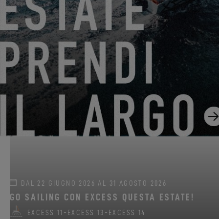
1500 Marina Bay Drive, Pier 4
Clear Lake Shores, Stati Uniti
PRENDERE UN APPUNTAMENTO
DAL 22 GIUGNO 2026 AL 31 AGOSTO 2026
GO SAILING CON EXCESS QUESTA ESTATE!
EXCESS 11
-
EXCESS 13
-
EXCESS 14