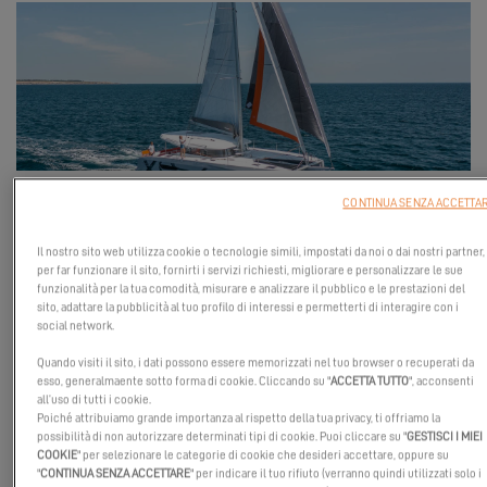
CONTINUA SENZA ACCETTA
Il 18 ottobre 2025
, incontra
Excess Catamarans
in Texas insieme
Il nostro sito web utilizza cookie o tecnologie simili, impostati da noi o dai nostri partner,
al nostro distributore
Murray Yacht Sales
– 1500 Marina Bay Dr,
per far funzionare il sito, fornirti i servizi richiesti, migliorare e personalizzare le sue
Pier 4, Clear Lake Shores, TX, Stati Uniti.
funzionalità per la tua comodità, misurare e analizzare il pubblico e le prestazioni del
sito, adattare la pubblicità al tuo profilo di interessi e permetterti di interagire con i
Unisciti al nostro team a Clear Lake Shores per un evento
social network.
speciale:
Open Boat Saturday
. Questo autunno, il
Kemah Boat
Quando visiti il sito, i dati possono essere memorizzati nel tuo browser o recuperati da
Crawl
è l'occasione perfetta per incontrare nuovi appassionati
esso, generalmaente sotto forma di cookie. Cliccando su "
ACCETTA TUTTO
", acconsenti
all’uso di tutti i cookie.
mentre riconnetti con volti familiari dell'industria nautica di
Poiché attribuiamo grande importanza al rispetto della tua privacy, ti offriamo la
Clear Lake. Dai cantieri navali ai club di barche, molti attori
possibilità di non autorizzare determinati tipi di cookie. Puoi cliccare su "
GESTISCI I MIEI
locali organizzeranno una vera giornata di
porte aperte
.
COOKIE
" per selezionare le categorie di cookie che desideri accettare, oppure su
"
CONTINUA SENZA ACCETTARE
" per indicare il tuo rifiuto (verranno quindi utilizzati solo i