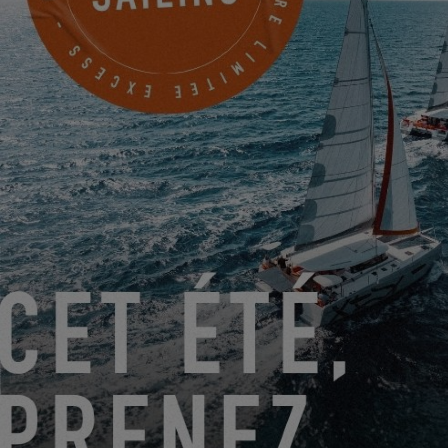
JE M'INSCRIS
ATLANTIC YACHTING - LORIENT
1 B rue François Toullec
LORIENT, France
PRENDRE RENDEZ-VOUS