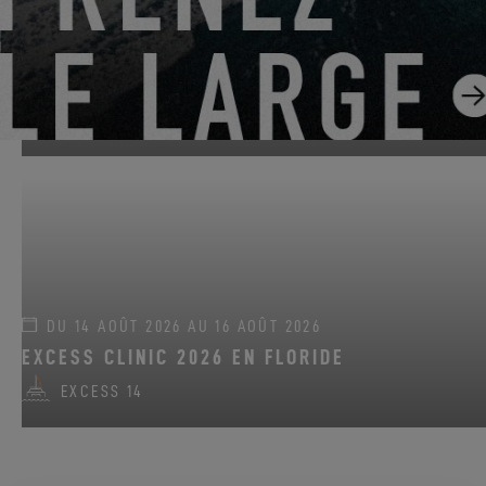
DU 22 JUIN 2026 AU 31 AOÛT 2026
GO SAILING AVEC EXCESS CET ÉTÉ !
EXCESS 11
-
EXCESS 13
-
EXCESS 14
DU 14 AOÛT 2026 AU 16 AOÛT 2026
EXCESS CLINIC 2026 EN FLORIDE
EXCESS 14