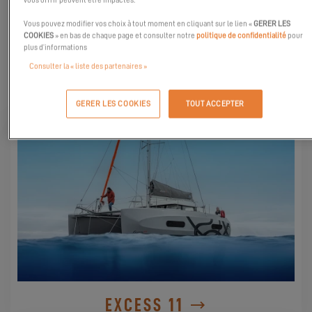
vous offrir peuvent être impactés.
présent sur cette page pour participer à l’événement.
Vous pouvez modifier vos choix à tout moment en cliquant sur le lien «
GERER LES
COOKIES
» en bas de chaque page et consulter notre
politique de confidentialité
pour
plus d’informations
Consulter la « liste des partenaires »
DÉCOUVREZ-LES
GERER LES COOKIES
TOUT ACCEPTER
EXCESS 11