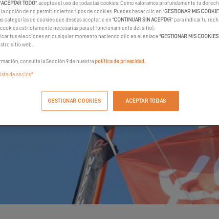
"
ACEPTAR TODO
", aceptas el uso de todas las cookies. Como valoramos profundamente tu derecho
la opción de no permitir ciertos tipos de cookies. Puedes hacer clic en "
GESTIONAR MIS COOKI
as categorías de cookies que deseas aceptar, o en "
CONTINUAR SIN ACEPTAR
" para indicar tu rec
 cookies estrictamente necesarias para el funcionamiento del sitio).
car tus elecciones en cualquier momento haciendo clic en el enlace "
GESTIONAR MIS COOKIES
stro sitio web.
rmación, consulta la Sección 9 de nuestra
política de privacidad.
lista de socios"
GESTIONAR COOKIES
ACEPTAR TODAS