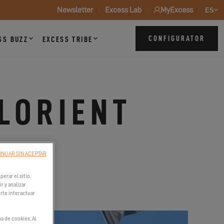
Newsletter
Excess Lab
MyExcess
ES
CONFIGURATOR
SS BUZZ
EXCESS TRIBE
 LORIENT
INUAR SIN ACEPTAR
26
erar el sitio,
r y analizar
irte interactuar
a de cookies. Al