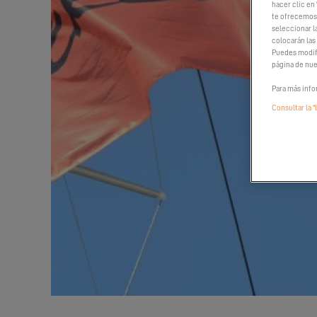
hacer clic en 
te ofrecemos 
seleccionar l
colocarán las
Puedes modifi
página de nue
Para más info
Consultar la "