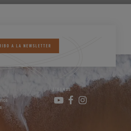
RIBO A LA NEWSLETTER
SÍGANOS
YouTube
Facebook
Instagram
rios
s