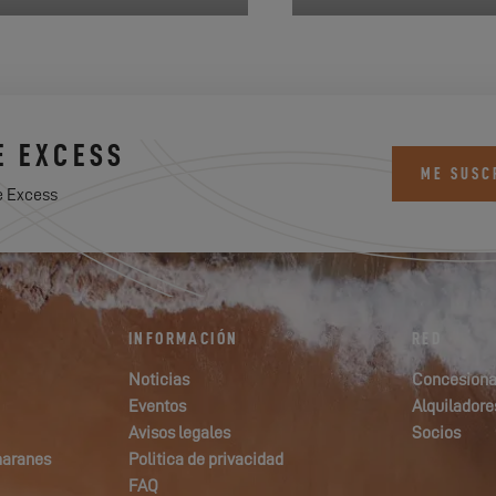
E EXCESS
ME SUSC
e Excess
INFORMACIÓN
RED
Noticias
Concesiona
Eventos
Alquiladore
Avisos legales
Socios
maranes
Politica de privacidad
FAQ