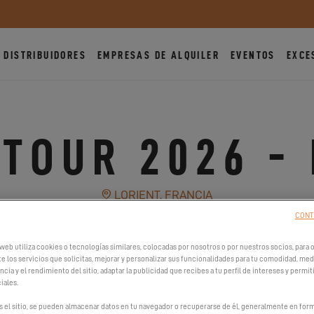
DISTRIBUIDORES
EMPRESAS DE ALQUILER
EVENTOS
EXCE
TOUR 2026 -
LORIENT, FRANCIA
CONT
DEL 6 DE MARZO DE 2026 AL 7 DE MARZO DE 20
web utiliza cookies o tecnologías similares, colocadas por nosotros o por nuestros socios, para op
e los servicios que solicitas, mejorar y personalizar sus funcionalidades para tu comodidad, medi
cia y el rendimiento del sitio, adaptar la publicidad que recibes a tu perfil de intereses y permit
iales.
s el sitio, se pueden almacenar datos en tu navegador o recuperarse de él, generalmente en form