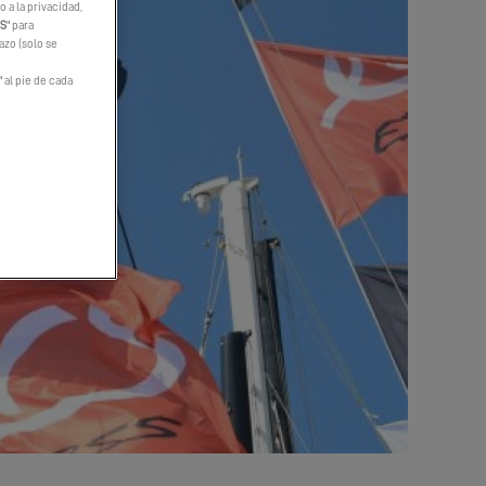
 a la privacidad,
ES
" para
hazo (solo se
" al pie de cada