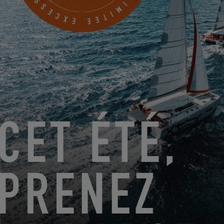
1019 Q Avenue
Anacortes, États-Unis
PRENDRE RENDEZ-VOUS
DU 22 JUIN 2026 AU 31 AOÛT 2026
GO SAILING AVEC EXCESS CET ÉTÉ !