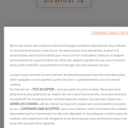
SITE OFFICIEL
CONTINUER SANS ACCEPT
Notre site utilise des cookies ou des technologies similaires déposés par nous-mêmes
ou nos partenaires pour vous fournir les services que vous demandez, améliorer &
personnaliser ses fonctionnalités pour votre confort d’utilisation, mesurer et analyser
notre audience & la performance de notre site, adapter la publicité que vous recevez à
votre profil d’intérêts, vous permettre d’interagir avec des réseaux sociaux.
Lorsque vous consultez le site internet, des données peuvent ainsi être stockées dans
votre navigateur ou récupérées à partir de celui-ci, généralement sous la forme de
cookies.
En cliquant sur «
TOUT ACCEPTER
», vous acceptez tous les cookies. Parce que nous
Le premier Excess dans l'état de Washington sera présent au
attachons le plus grand soin au respect de votre droit à la vie privée, nous vous donnons
Anacortes Boat & Yacht show ! N'attendez plus et venez
la possibilité de ne pas autoriser certains types de cookies. Vous pouvez cliquer sur «
découvrir ce catamaran qui a tous les atouts d'un grand. Nous
GERER LES COOKIES
» afin de choisir les types de cookies que vous souhaitez accepter
ou sur «
CONTINUER SANS ACCEPTER
» pour nous indiquer votre refus (seuls les cookies
nous ferons un plaisir de répondre à vos demandes et échanger
nécessaires au fonctionnement du site sont déposés). Si vous bloquez certains types de
avec vous sur votre projet. Le salon du bateau et du yacht
cookies, votre expérience de navigation et les services que nous sommes en mesure de
vous offrir peuvent être impactés.
d'Anacortes, avec le Trawlerfest, arrive à Anacortes du 18 au 20