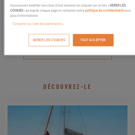
mai 2023. Le salon présente des bateaux neufs et de courtage de
Vous pouvez modifier vos choix à tout moment en cliquant sur le lien «
GERER LES
toutes tailles de vos marques préférées, des concessionnaires,
COOKIES
» en bas de chaque page et consulter notre
politique de confidentialité
pour
plus d’informations
des courtiers et des exposants en un seul endroit, ainsi que des
Consulter la « liste des partenaires »
séminaires d'experts et des activités de rendez-vous en soirée.
GERER LES COOKIES
TOUT ACCEPTER
DEMANDER MON INVITATION
DÉCOUVREZ-LE