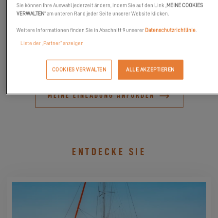
kommt vom 18. bis 20. Mai 2023 nach Anacortes. Die Messe
Sie können Ihre Auswahl jederzeit ändern, indem Sie auf den Link „
MEINE COOKIES
VERWALTEN
“ am unteren Rand jeder Seite unserer Website klicken.
präsentiert Neu- und Gebrauchtboote aller Größen Ihrer
Lieblingsmarken, Händler, Makler und Aussteller an einem Ort
Weitere Informationen finden Sie in Abschnitt 9 unserer
Datenschutzrichtlinie
.
sowie Expertenseminare und abendliche Rendezvous-
Liste der „Partner“ anzeigen
Aktivitäten.
COOKIES VERWALTEN
ALLE AKZEPTIEREN
MEINE EINLADUNG ANFORDEN
ENTDECKE SIE