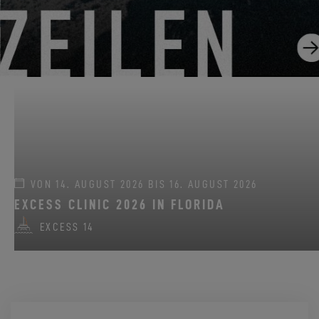
VON 22. JUNI 2026 BIS 31. AUGUST 2026
GO SAILING MIT EXCESS DIESEN SOMMER!
EXCESS 11
-
EXCESS 13
-
EXCESS 14
VON 14. AUGUST 2026 BIS 16. AUGUST 2026
EXCESS CLINIC 2026 IN FLORIDA
EXCESS 14