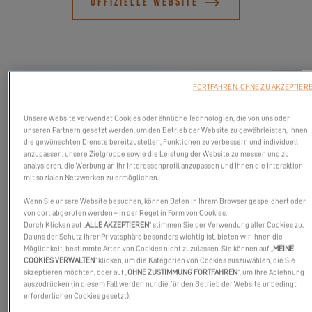
OFFIZIELLE WEBSITE
FORTFAHREN, OHNE ZU AKZEPTIER
Unsere Website verwendet Cookies oder ähnliche Technologien, die von uns oder
unseren Partnern gesetzt werden, um den Betrieb der Website zu gewährleisten, Ihnen
die gewünschten Dienste bereitzustellen, Funktionen zu verbessern und individuell
anzupassen, unsere Zielgruppe sowie die Leistung der Website zu messen und zu
analysieren, die Werbung an Ihr Interessenprofil anzupassen und Ihnen die Interaktion
mit sozialen Netzwerken zu ermöglichen.
Wenn Sie unsere Website besuchen, können Daten in Ihrem Browser gespeichert oder
von dort abgerufen werden – in der Regel in Form von Cookies.
Der erste Excess im Bundesstaat Washington wird auf der
Durch Klicken auf „
ALLE AKZEPTIEREN
“ stimmen Sie der Verwendung aller Cookies zu.
Anacortes Boat & Yacht Show zu sehen sein! Warten Sie nicht
Da uns der Schutz Ihrer Privatsphäre besonders wichtig ist, bieten wir Ihnen die
Möglichkeit, bestimmte Arten von Cookies nicht zuzulassen. Sie können auf „
MEINE
länger und entdecken Sie diesen Katamaran, der alle Vorzüge
COOKIES VERWALTEN
“ klicken, um die Kategorien von Cookies auszuwählen, die Sie
eines großen hat. Wir freuen uns darauf, Ihre Anfragen zu
akzeptieren möchten, oder auf „
OHNE ZUSTIMMUNG FORTFAHREN
“, um Ihre Ablehnung
auszudrücken (in diesem Fall werden nur die für den Betrieb der Website unbedingt
beantworten und uns mit Ihnen über Ihr Projekt auszutauschen.
erforderlichen Cookies gesetzt).
Die Boots- und Yachtmesse von Anacortes mit dem Trawlerfest