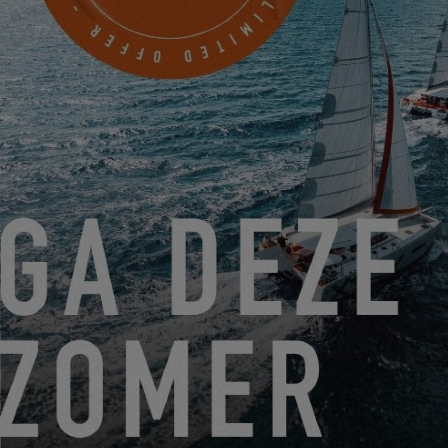
SEATTLE YACHTS ANACORTES
1019 Q Avenue
Anacortes, USA
EINEN TERMIN VEREINBAREN