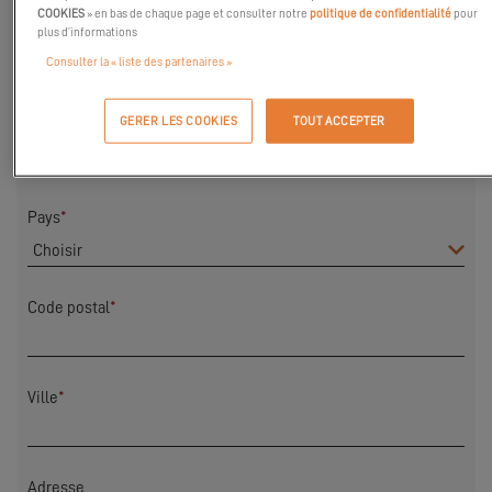
COOKIES
» en bas de chaque page et consulter notre
politique de confidentialité
pour
plus d’informations
Prénom
*
Consulter la « liste des partenaires »
GERER LES COOKIES
TOUT ACCEPTER
Nom
*
Pays
*
Code postal
*
Ville
*
Adresse