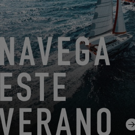
Friendly Captcha
Procesar su solicitud requiere la transferencia de los datos
personales ingresados ​​en los campos obligatorios de este
formulario al concesionario que haya seleccionado para que
pueda contactarlo nuevamente. Al hacer clic en el botón
“ENVIAR”, confirma su aceptación de la transferencia de
estos datos.
ENVIAR
EXCESS se refiere a Construction Navale Bordeaux actuando
en calidad de responsable del tratamiento de datos. Sus datos
personales son tratados con el fin de responder a su solicitud,
gestionar nuestra relación con usted y, si así lo ha elegido,
enviarle nuestras comunicaciones (en este caso, puede darse
de baja en cualquier momento utilizando el enlace que figura