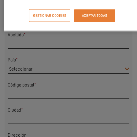
Nombre
*
GESTIONAR COOKIES
ACEPTAR TODAS
Apellido
*
País
*
Código postal
*
Ciudad
*
Dirección