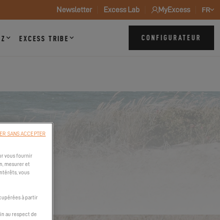
Newsletter
Excess Lab
MyExcess
FR
CONFIGURATEUR
ZZ
EXCESS TRIBE
ER SANS ACCEPTER
r vous fournir
n, mesurer et
intérêts, vous
cupérées à partir
in au respect de