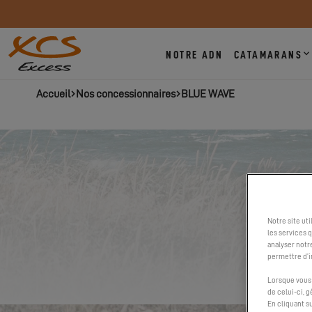
NOTRE ADN
CATAMARANS
Accueil
Nos concessionnaires
BLUE WAVE
Notre site ut
les services 
analyser notr
permettre d’i
Lorsque vous 
de celui-ci, 
En cliquant s