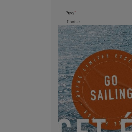
Pays
*
Code postal
*
Adresse
Email
*