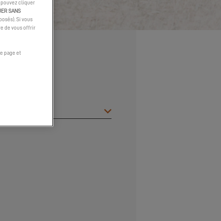
s pouvez cliquer
UER SANS
osés). Si vous
e de vous offrir
e page et