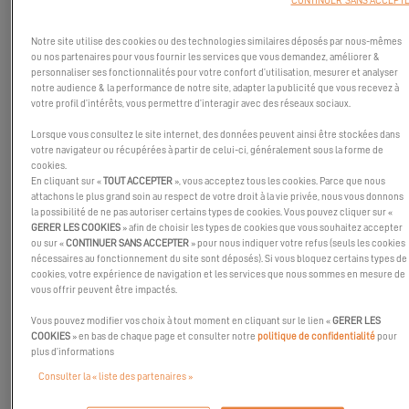
Notre site utilise des cookies ou des technologies similaires déposés par nous-mêmes
ou nos partenaires pour vous fournir les services que vous demandez, améliorer &
personnaliser ses fonctionnalités pour votre confort d’utilisation, mesurer et analyser
notre audience & la performance de notre site, adapter la publicité que vous recevez à
votre profil d’intérêts, vous permettre d’interagir avec des réseaux sociaux.
Lorsque vous consultez le site internet, des données peuvent ainsi être stockées dans
votre navigateur ou récupérées à partir de celui-ci, généralement sous la forme de
cookies.
En cliquant sur «
TOUT ACCEPTER
», vous acceptez tous les cookies. Parce que nous
attachons le plus grand soin au respect de votre droit à la vie privée, nous vous donnons
la possibilité de ne pas autoriser certains types de cookies. Vous pouvez cliquer sur «
GERER LES COOKIES
» afin de choisir les types de cookies que vous souhaitez accepter
ou sur «
CONTINUER SANS ACCEPTER
» pour nous indiquer votre refus (seuls les cookies
nécessaires au fonctionnement du site sont déposés). Si vous bloquez certains types de
cookies, votre expérience de navigation et les services que nous sommes en mesure de
vous offrir peuvent être impactés.
Vous pouvez modifier vos choix à tout moment en cliquant sur le lien «
GERER LES
COOKIES
» en bas de chaque page et consulter notre
politique de confidentialité
pour
Nous lançons une nouvelle catégorie sur notre
Excess Lab
,
plus d’informations
intitulée
« Travailler depuis mon Excess »
!
Consulter la « liste des partenaires »
Aujourd'hui, de plus en plus de personnes décident de changer de