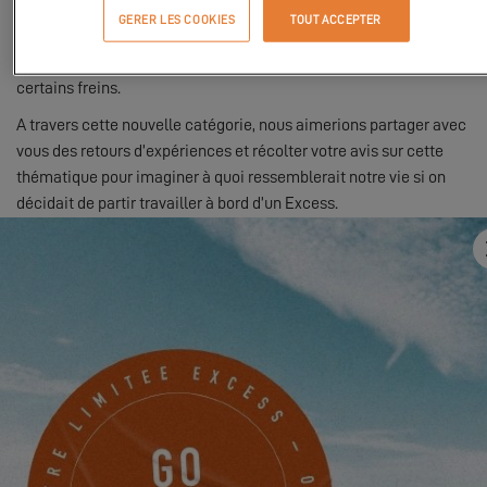
vie et de parcourir le monde sur leur bateau tout en continuant à
GERER LES COOKIES
TOUT ACCEPTER
travailler. Nous avons le sentiment qu'une population beaucoup
plus importante aimerait se lancer mais qu’elle rencontre parfois
certains freins.
A travers cette nouvelle catégorie, nous aimerions partager avec
vous des retours d’expériences et récolter votre avis sur cette
thématique pour imaginer à quoi ressemblerait notre vie si on
décidait de partir travailler à bord d’un Excess.
Découvrez ce premier épisode sur notre Lab : nous avons
demandé à
nos deux propriétaires d’un Excess 11 nommé le
Bombarda
, Marco & Lizzy, de nous relater leur expérience de
travail à bord de leur catamaran. Tous deux entrepreneurs aux
Pays-Bas, ils ont pu continuer à travailler depuis leur Excess 11
tout en naviguant à travers le monde.
Ils nous racontent !