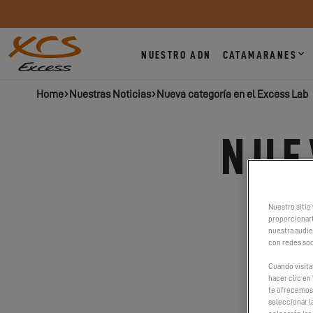
NUESTRO ADN
CATAMARANES
Home
Nuestras Noticias
Nueva categoría en el Excess Lab
NUE
Nuestro sitio 
proporcionart
nuestra audien
con redes soc
Cuando visita
hacer clic en 
te ofrecemos 
seleccionar l