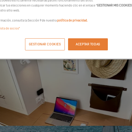
 cookies estrictamente necesarias para el funcionamiento del sitio).
car tus elecciones en cualquier momento haciendo clic en el enlace "
GESTIONAR MIS COOKIES
stro sitio web.
rmación, consulta la Sección 9 de nuestra
política de privacidad.
lista de socios"
GESTIONAR COOKIES
ACEPTAR TODAS