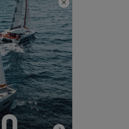
Close
»
!
jar de trabajar. Tenemos la
uentra determinados
ger su opinión sobre este
un Excess.
s 11 llamado Bombarda
,
sarios en los Países Bajos,
!