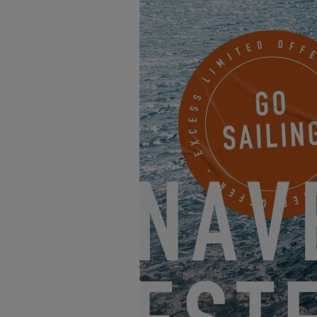
Lanzamos una nueva categ
Hoy en día cada vez más pe
sensación de que a una pob
obstáculos.
A través de esta nueva cat
tema para imaginar cómo se
Descubra este primer epis
M
arco & Lizzy, que nos con
pudieron seguir trabajando