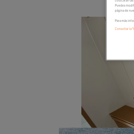
colocarán las
Puedes modifi
página de nue
Para más info
Consultar la "