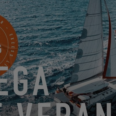
oría en nuestro
Excess Lab
titulada ¡
« El teletrabajo desde mi Excess 
rsonas deciden cambiar de vida y recorrer el mundo en su barco sin de
lación mucho más amplia le gustaría lanzarse, pero que a veces enc
egoría, nos gustaría compartir con ustedes algunos comentarios y reco
ría nuestra vida si decidiéramos embarcarse trabajando a bordo de 
odio en nuestro Lab: pedimos a
nuestros
dos propietarios de un Exces
taran su experiencia de trabajo a bordo de su catamarán. Ambos empre
 desde su Excess 11 mientras navegaban por el mundo.
¡Nos lo cuentan