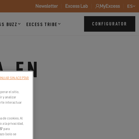
Newsletter
Excess Lab
MyExcess
ES
CONFIGURATOR
SS BUZZ
EXCESS TRIBE
A EN
INUAR SIN ACEPTAR
B
erar el sitio,
r y analizar
irte interactuar
a de cookies. Al
 a la privacidad,
ES
" para
hazo (solo se