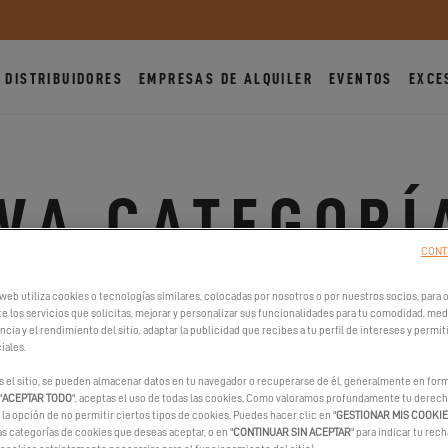
DISTRIBUIDORES
EMPRESAS DE ALQUILER
EVENTOS
EXCE
VA CATEGORÍ
CONT
EL EXCESS LA
web utiliza cookies o tecnologías similares, colocadas por nosotros o por nuestros socios, para op
e los servicios que solicitas, mejorar y personalizar sus funcionalidades para tu comodidad, medi
cia y el rendimiento del sitio, adaptar la publicidad que recibes a tu perfil de intereses y permit
iales.
7.11.22
s el sitio, se pueden almacenar datos en tu navegador o recuperarse de él, generalmente en form
"
ACEPTAR TODO
", aceptas el uso de todas las cookies. Como valoramos profundamente tu derecho
¡El teletrabajo desde su Excess, es posible!
la opción de no permitir ciertos tipos de cookies. Puedes hacer clic en "
GESTIONAR MIS COOKI
as categorías de cookies que deseas aceptar, o en "
CONTINUAR SIN ACEPTAR
" para indicar tu rec