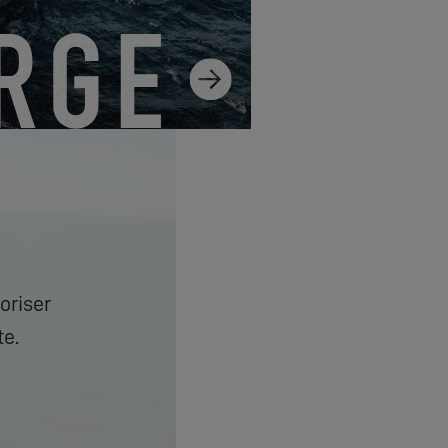
oriser
te.