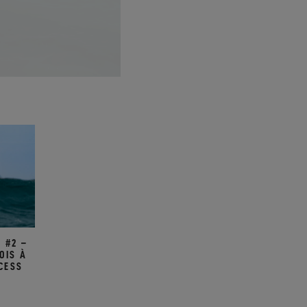
 #2 –
OIS À
CESS