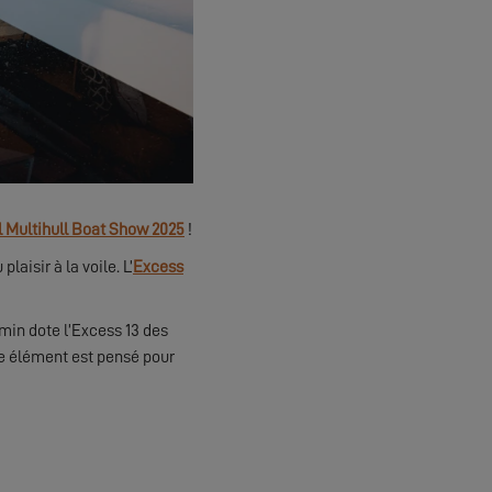
l Multihull Boat Show 2025
!
aisir à la voile. L’
Excess
rmin dote l’Excess 13 des
e élément est pensé pour