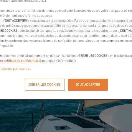
nteragir avec des réseaux sociaux.
consultez le site internet, des données peuvent ainsi être stockées dans votre navigateur ou ré
reux à l’International Mulithull Boat Show 2025 pour vous présenter 
généralement sous la forme de cookies.
ur «
TOUT ACCEPTER
», vous acceptez tous les cookies. Parce que nous attachons le plus grand so
la vie privée, nous vous donnons la possibilité de ne pas autoriser certains types de cookies. Vou
LES COOKIES
» afin de choisir les types de cookies que vous souhaitez accepter ou sur «
CONTIN
pour nous indiquer votre refus (seuls les cookies nécessaires au fonctionnement du site sont dép
ins types de cookies, votre expérience de navigation et les services que nous sommes en mesur
 impactés.
odifier vos choix à tout moment en cliquant sur le lien «
GERER LES COOKIES
» en bas de chaqu
tre
politique de confidentialité
pour plus d’informations
 liste des partenaires »
GERER LES COOKIES
TOUT ACCEPTER