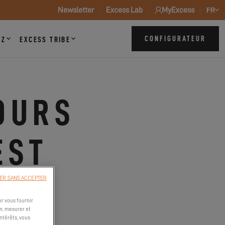
Newsletter
Excess Lab
MyExcess
FR
CONFIGURATEUR
ZZ
EXCESS TRIBE
OURS
EST
ER SANS ACCEPTER
r vous fournir
n, mesurer et
intérêts, vous