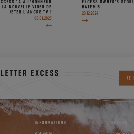
EXCESS 14 A L'HONNEUR
EXCESS OWNER’S STORI
 LA NOUVELLE VIDEO DE
HATEM B.
JETER L’ANCRE TV !
23.12.2024
08.01.2025
LETTER EXCESS
JE
s
INFORMATIONS
RÉSEAU
Actualités
Concession