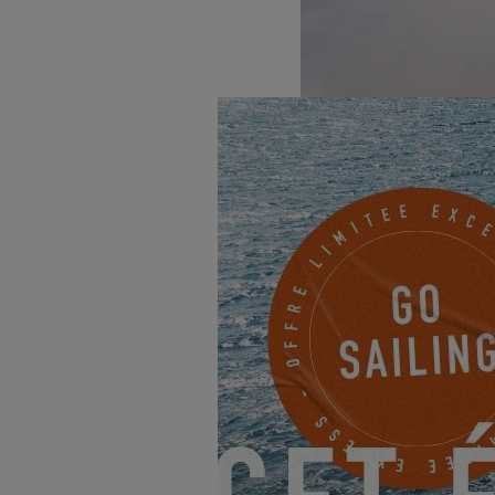
Toute l’équipe d’
Excess
vou
soit marquée par des explo
Merci de faire partie de l’a
Pour 