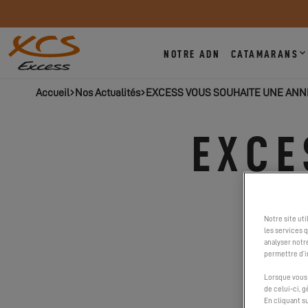
NOTRE ADN
CATAMARANS
Accueil
Nos Actualités
EXCESS VOUS SOUHAITE UNE ANNE
EXCE
UN
Notre site ut
les services 
analyser notr
permettre d’i
Lorsque vous 
de celui-ci, 
En cliquant s