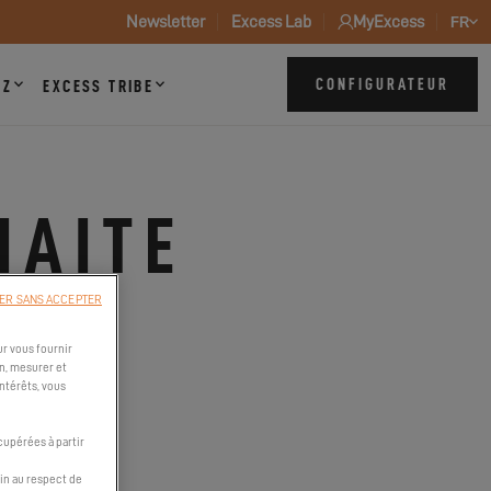
Newsletter
Excess Lab
MyExcess
FR
CONFIGURATEUR
ZZ
EXCESS TRIBE
HAITE
ER SANS ACCEPTER
INE
r vous fournir
n, mesurer et
intérêts, vous
!
cupérées à partir
in au respect de