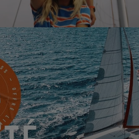
s souhaite une année 2025 pleine de bonheur, d’aventures et de succè
rations passionnantes, des émotions fortes et de nouvelles découverte
venture Excess !
visualiser cette video, vous devez au préalable aut