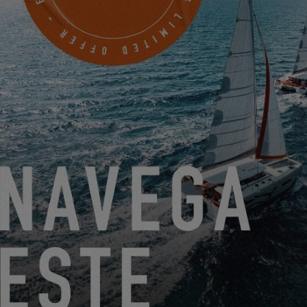
¡EL EXCESS 14 ES EL PROTAGONISTA EN EL NUEVO
VIDEO DE JETER L’ANCRE TV!
8.1.25
EXCESS OWNER’S STORIES – HATEM B.
23.12.24