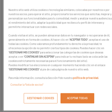
Nuestro sitio web utiliza cookies o tecnologías similares, colocadas por nosotros o por
nuestros socios, para operar el sitio, proporcionarte los servicios que solicitas, mejorar y
personalizar sus funcionalidades para tu comodidad, medir y analizar nuestra audiencia y
el rendimiento del sitio, adaptar la publicidad que recibes a tu perfil de intereses y
permitirte interactuar con redes sociales.
Cuando visitas el sitio, se pueden almacenar datos en tu navegador o recuperarse de él,
generalmente en forma de cookies. Al hacer clic en "
ACEPTAR TODO
", aceptas el uso de
todas las cookies. Como valoramos profundamente tu derecho a la privacidad, te
ofrecemos la opción de no permitir ciertos tipos de cookies. Puedes hacer clic en
"
GESTIONAR MIS COOKIES
" para seleccionar las categorías de cookies que deseas
aceptar, o en "
CONTINUAR SIN ACEPTAR
" para indicar tu rechazo (solo se colocarán las
cookies estrictamente necesarias para el funcionamiento del sitio).
Puedes modificar tus elecciones en cualquier momento haciendo clic en el enlace
"
GESTIONAR MIS COOKIES
" al pie de cada página de nuestro sitio web.
Para más información, consulta la Sección 9 de nuestra
política de privacidad.
Consultar la "lista de socios"
Todo el equipo de
Excess
te desea un 2025 lleno de felicidad,
aventuras y éxito. Que este nuevo año esté marcado por
GESTIONAR COOKIES
ACEPTAR TODAS
exploraciones emocionantes, emociones intensas y nuevos
descubrimientos.