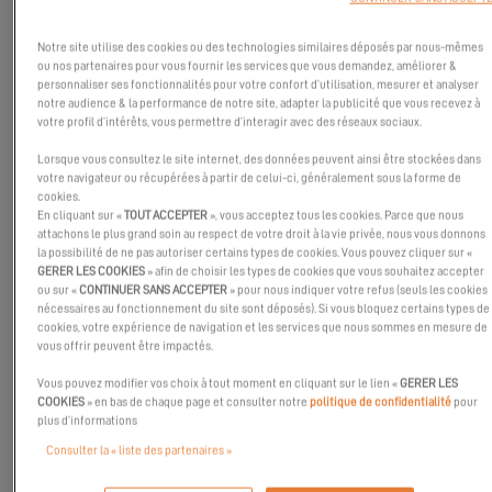
Notre site utilise des cookies ou des technologies similaires déposés par nous-mêmes
ou nos partenaires pour vous fournir les services que vous demandez, améliorer &
personnaliser ses fonctionnalités pour votre confort d’utilisation, mesurer et analyser
notre audience & la performance de notre site, adapter la publicité que vous recevez à
votre profil d’intérêts, vous permettre d’interagir avec des réseaux sociaux.
Lorsque vous consultez le site internet, des données peuvent ainsi être stockées dans
votre navigateur ou récupérées à partir de celui-ci, généralement sous la forme de
cookies.
En cliquant sur «
TOUT ACCEPTER
», vous acceptez tous les cookies. Parce que nous
attachons le plus grand soin au respect de votre droit à la vie privée, nous vous donnons
la possibilité de ne pas autoriser certains types de cookies. Vous pouvez cliquer sur «
GERER LES COOKIES
» afin de choisir les types de cookies que vous souhaitez accepter
ou sur «
CONTINUER SANS ACCEPTER
» pour nous indiquer votre refus (seuls les cookies
nécessaires au fonctionnement du site sont déposés). Si vous bloquez certains types de
cookies, votre expérience de navigation et les services que nous sommes en mesure de
vous offrir peuvent être impactés.
On a croisé James Lee au salon nautique de Cannes 2024 !
Vous pouvez modifier vos choix à tout moment en cliquant sur le lien «
GERER LES
COOKIES
» en bas de chaque page et consulter notre
politique de confidentialité
pour
Tout droit venu de Los Angeles, il nous partage une anecdote
plus d’informations
vécue avec ces élèves et ces amis lors d’une sortie en mer à
Consulter la « liste des partenaires »
Bonifacio sur son
Excess 11
.