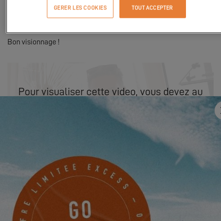
« Je voulais leur offrir l'expérience qu'un Excess 11 procure : très
GERER LES COOKIES
TOUT ACCEPTER
stable, performant, une excellente navigation, de superbes
aménagements ; mais aussi une manœuvrabilité facile.
»
Bon visionnage !
Pour visualiser cette video, vous devez au
préalable autoriser l'utilisation de cookies
de fonctionnalité sur notre site.
PARAMÈTRES