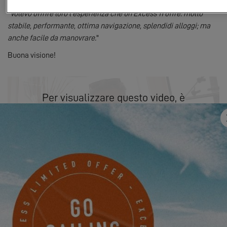
"
Volevo offrire loro l'esperienza che un Excess 11 offre: molto
stabile, performante, ottima navigazione, splendidi alloggi; ma
anche facile da manovrare.
"
Buona visione!
Per visualizzare questo video, è
necessario innanzitutto autorizzare
l'utilizzo dei cookie di funzionalita sul
nostro sito.
PARAMÈTRES