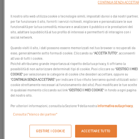
CONTINUA SENZA ACCETTA
Il nostro sito web utilizza cookie o tecnologie simili, impostati da noi o dai nostri partner,
per far funzionare il sito, fornirti i servizi richiesti, migliorare e personalizzare le sue
funzionalità per la tua comodità, misurare e analizzare il pubblico e le prestazioni del
sito, adattare la pubblicità al tuo profilo di interessi e permetterti di interagire con i
social network.
Quando visiti il sito, i dati possono essere memorizzati nel tuo browser o recuperati da
esso, generalmaente sotto forma di cookie. Cliccando su "
ACCETTA TUTTO
", acconsenti
all’uso di tutti i cookie.
Poiché attribuiamo grande importanza al rispetto della tua privacy, ti offriamo la
possibilità di non autorizzare determinati tipi di cookie. Puoi cliccare su "
GESTISCI I MIEI
COOKIE
" per selezionare le categorie di cookie che desideri accettare, oppure su
"
CONTINUA SENZA ACCETTARE
" per indicare il tuo rifiuto (verranno quindi utilizzati solo i
cookie strettamente necessari al funzionamento del sito). Puoi modificare le tue scelte
in qualsiasi momento cliccando sul link "
GESTISCI I MIEI COOKIE
" in fondo a ogni pagina
del nostro sito.
Abbiamo incontrato James Lee al Salone Nautico di Cannes
Per ulteriori informazioni, consulta la Sezione 9 della nostra
informativa sulla privacy
.
2024!
Consulta l’"elenco dei partner"
Direttamente da Los Angeles, condivide con noi un aneddoto
vissuto con i suoi studenti e amici durante un'uscita in mare a
GESTIRE I COOKIE
ACCETTARE TUTTO
Bonifacio sul suo
Excess 11.