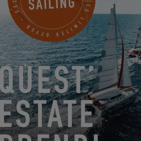
ASSISTI ALL'ASSEMBLAGGIO DI PONTE DELL'EXCESS
13 #1!
13.03.25
EXCESS OWNER’S STORIES - AYMERIC H.