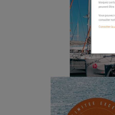
bloquez certa
peuvent être
Vous pouvez m
consulter no
Consulter la «