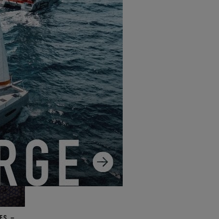
7 mai
à
Canet-en-
ience inoubliable.
 rejoindre la tribu et de
consulter le témoignage de
ES –