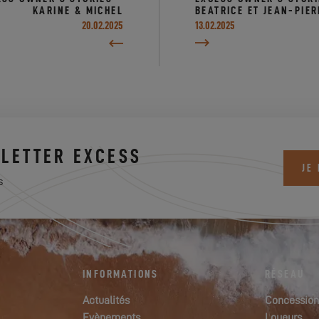
KARINE & MICHEL
BEATRICE ET JEAN-PIER
20.02.2025
13.02.2025
LETTER EXCESS
JE
s
INFORMATIONS
RÉSEAU
Actualités
Concession
Evènements
Loueurs