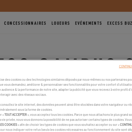
CONCESSIONNAIRES
LOUEURS
EVÉNEMENTS
EXCESS BU
ESS CAMPUS 
CONTINU
ilise des cookies ou des technologies similaires déposés par nous-mêmes ou nos partenaires pou
17.02.2025
que vous demandez, améliorer & personnaliser ses fonctionnalités pour votre confort d’utilisatio
e audience & la performance de notre site, adapter la publicité que vous recevez à votre profil d’
nteragir avec des réseaux sociaux.
Rejoignez l’Excess Campus 2025 !
consultez le site internet, des données peuvent ainsi être stockées dans votre navigateur ou ré
généralement sous la forme de cookies.
ur «
TOUT ACCEPTER
», vous acceptez tous les cookies. Parce que nous attachons le plus grand so
la vie privée, nous vous donnons la possibilité de ne pas autoriser certains types de cookies. Vou
LES COOKIES
» afin de choisir les types de cookies que vous souhaitez accepter ou sur «
CONTIN
pour nous indiquer votre refus (seuls les cookies nécessaires au fonctionnement du site sont dép