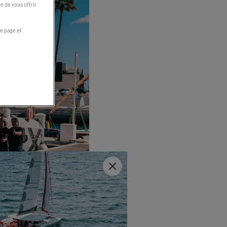
e de vous offrir
e page et
Fermer