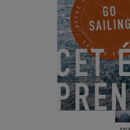
Nous sommes ravis d'annonc
Roussillon
.
Cet événement e
Les éditions précédentes av
vivre cette expérience uni
Béatrice et Jean-Pierre D.
d
Pour plus d'information et p
EXC