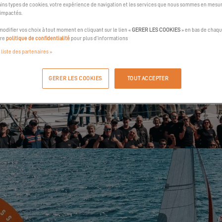
ins types de cookies, votre expérience de navigation et les services que nous sommes en mesur
 impactés.
odifier vos choix à tout moment en cliquant sur le lien «
GERER LES COOKIES
» en bas de chaqu
tre
politique de confidentialité
pour plus d’informations
 liste des partenaires »
GERER LES COOKIES
TOUT ACCEPTER