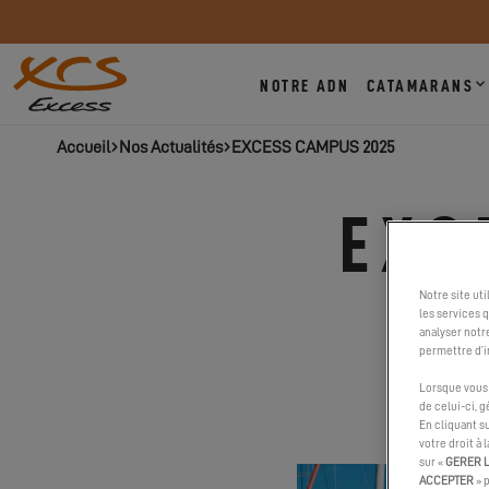
NOTRE ADN
CATAMARANS
Accueil
Nos Actualités
EXCESS CAMPUS 2025
EXC
Notre site ut
les services 
analyser notr
permettre d’i
Lorsque vous 
de celui-ci, 
En cliquant s
votre droit à 
sur «
GERER 
ACCEPTER
» 