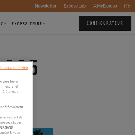
Newsletter
Excess Lab
MyExcess
FR
CONFIGURATEUR
ZZ
EXCESS TRIBE
2025
ER SANS ACCEPTER
r vous fournir
n, mesurer et
intérêts, vous
cupérées à partir
in au respect de
s pouvez cliquer
UER SANS
osés). Si vous