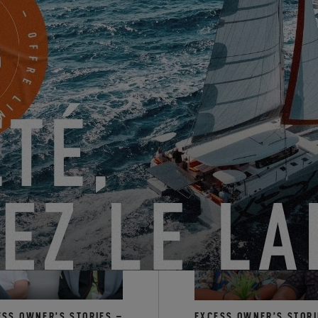
er que la troisième édition de
l’Excess Campus
se tiendra du
14 au 1
xclusif est dédié
aux propriétaires Excess
et promet d'être une expér
aient rencontré un franc succès, et il est désormais temps pour vous de
que ! Pour ceux qui découvrent
l’Excess Campus
, nous vous invitons à 
e la première édition.
our s’inscrire, nous vous invitons à passer par
votre concessionnaire
.
ESS OWNER’S STORIES –
EXCESS OWNER’S STORI