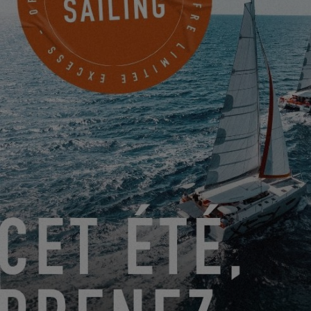
UNE BELLE ÉNERGIE COLLECTIVE
Avant le départ, nos équipages Excess ont eu de nombreux
moments pour se rencontrer et créer un véritable esprit de
groupe. Conseils, rires, discussions techniques, partages
d’expérience… L’ambiance était simple, chaleureuse,
authentique, tout ce qu’on aime chez Excess.
Nos équipes étaient également sur place pour accompagner les
derniers préparatifs. Vérifications, petits ajustements,
encouragements et moments privilégiés à bord nous ont permis
de vivre, à leurs côtés, le frisson du départ : cette douce tension
quand les amarres sont encore à quai, les regards complices
avec les proches, puis l’excitation pure au moment de s’élancer.
ET CE N’EST PAS FINI…
Ce week-end, 2 autres catamarans Excess et leur équipage