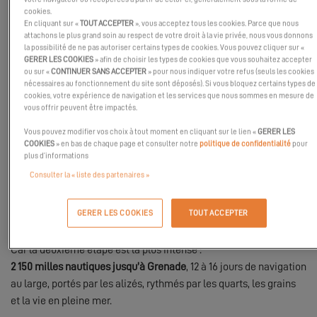
mémoires.
cookies.
En cliquant sur «
TOUT ACCEPTER
», vous acceptez tous les cookies. Parce que nous
L’ARC+ : UNE TRAVERSÉE EN DEUX
attachons le plus grand soin au respect de votre droit à la vie privée, nous vous donnons
TEMPS
la possibilité de ne pas autoriser certains types de cookies. Vous pouvez cliquer sur «
GERER LES COOKIES
» afin de choisir les types de cookies que vous souhaitez accepter
ou sur «
CONTINUER SANS ACCEPTER
» pour nous indiquer votre refus (seuls les cookies
L’ARC+ reprend l’esprit de l’ARC, mais avec une halte qui change
nécessaires au fonctionnement du site sont déposés). Si vous bloquez certains types de
cookies, votre expérience de navigation et les services que nous sommes en mesure de
tout.
vous offrir peuvent être impactés.
Partis de Gran Canaria, les équipages mettent d’abord cap sur
Mindelo, au Cap-Vert. Une première navigation d’environ 850
Vous pouvez modifier vos choix à tout moment en cliquant sur le lien «
GERER LES
COOKIES
» en bas de chaque page et consulter notre
politique de confidentialité
pour
milles nautiques, cinq à sept jours rythmés par les quarts, le vent
plus d’informations
et les premiers rituels de vie en mer.
Consulter la « liste des partenaires »
À Mindelo, place à une pause bien méritée : quelques jours à
terre pour découvrir l’île, se reposer, bricoler, et profiter d’une
GERER LES COOKIES
TOUT ACCEPTER
ambiance unique avant de s’élancer à nouveau.
Car la deuxième étape est la plus intense :
2 150 milles nautiques jusqu’à Grenade
, 12 à 16 jours de navigation
au large, portés par les alizés, rythmés par les quarts, les grains
et la vie en pleine mer.