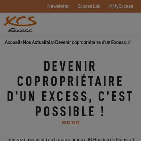
Newsletter
Excess Lab
MyExcess
Accueil
Nos Actualités
Devenir copropriétaire d’un Excess, c’est p
DEVENIR
COPROPRIÉTAIRE
D’UN EXCESS, C’EST
POSSIBLE !
03.10.2022
Intégrez un syndicat de bateaux grâce à JO Boating de Flagstaff,