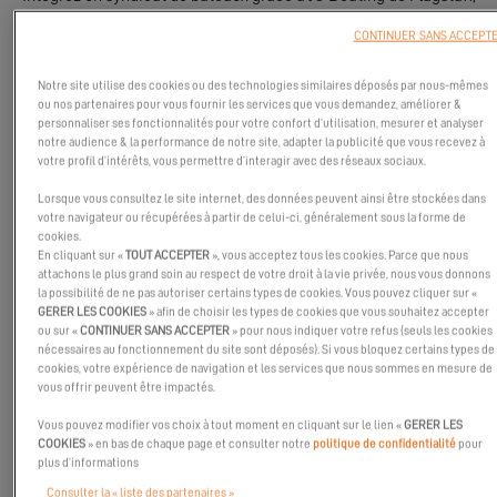
en Australie.
CONTINUER SANS ACCEPT
Notre site utilise des cookies ou des technologies similaires déposés par nous-mêmes
ou nos partenaires pour vous fournir les services que vous demandez, améliorer &
personnaliser ses fonctionnalités pour votre confort d’utilisation, mesurer et analyser
notre audience & la performance de notre site, adapter la publicité que vous recevez à
votre profil d’intérêts, vous permettre d’interagir avec des réseaux sociaux.
Lorsque vous consultez le site internet, des données peuvent ainsi être stockées dans
votre navigateur ou récupérées à partir de celui-ci, généralement sous la forme de
cookies.
En cliquant sur «
TOUT ACCEPTER
», vous acceptez tous les cookies. Parce que nous
attachons le plus grand soin au respect de votre droit à la vie privée, nous vous donnons
la possibilité de ne pas autoriser certains types de cookies. Vous pouvez cliquer sur «
GERER LES COOKIES
» afin de choisir les types de cookies que vous souhaitez accepter
ou sur «
CONTINUER SANS ACCEPTER
» pour nous indiquer votre refus (seuls les cookies
nécessaires au fonctionnement du site sont déposés). Si vous bloquez certains types de
cookies, votre expérience de navigation et les services que nous sommes en mesure de
vous offrir peuvent être impactés.
Vous pouvez modifier vos choix à tout moment en cliquant sur le lien «
GERER LES
COOKIES
» en bas de chaque page et consulter notre
politique de confidentialité
pour
Devenir copropriétaire d’un catamaran Excess est désormais
plus d’informations
possible en Australie !
Consulter la « liste des partenaires »