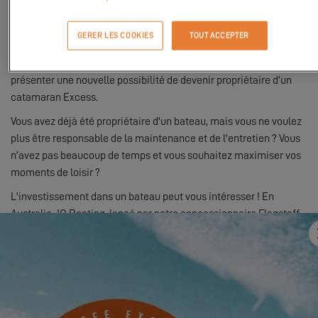
Chez Excess, nous avons à cœur
d’être innovant dans chaque
étape de création de nos catamarans
mais également dans la
GERER LES COOKIES
TOUT ACCEPTER
façon dont nous pouvons vous en faire profiter. Aujourd’hui,
l'utilisation des bateaux évolue et nous sommes heureux de vous
présenter une nouvelle possibilité de devenir propriétaire d’un
catamaran Excess.
Vous avez déjà été propriétaire d'un bateau, mais vous ne voulez
plus être responsable de la maintenance et de l'entretien ? Vous
n’avez pas beaucoup de temps et vous souhaitez maximiser vos
moments de loisir ?
L'investissement dans un bateau peut vous intéresser ! En
Australie, JO Boating, lancé par notre concessionnaire Flagstaff,
vous donne la possibilité d’intégrer un syndicat de bateaux et de
partager la propriété.
L’objectif de JO Boating est de vous débarrasser de tous les
tracas liés à la possession d'un bateau afin que vous puissiez
simplement profiter des avantages de la navigation.