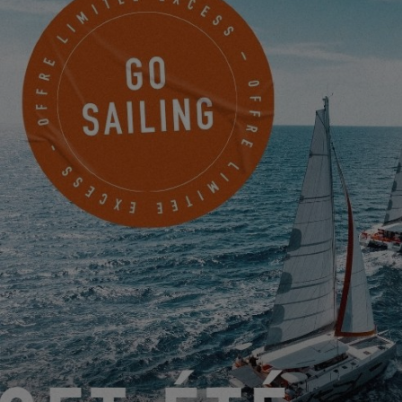
Découvrez en plus sur cette nouvelle façon d’investir sur le site
de
JO Boating
.
Photo copyright :
Sailing Tahiti
DEUX BELLES NOMINATIONS POUR L'EXCESS 14
17.10.2022