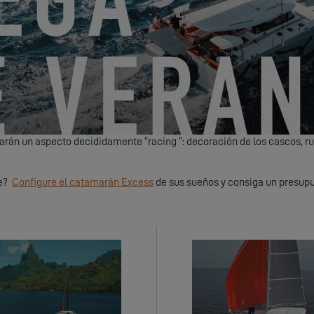
fuertes adaptando fácilmente la superficie vélica a las condiciones m
uilibrio vélico de una manera sencilla. Además, un tercer rizo aport
é se traduce ?
antes de tiempo (a partir de 5 nudos) y navegue inmediatamente a ve
ación más rápida, consiga más velocidad a vela.
: ajuste la configuración, pruebe su comportamiento, sienta su capac
rán un aspecto decididamente “racing “: decoración de los cascos, r
ne?
Configure el catamarán Excess
de sus sueños y consiga un presupue