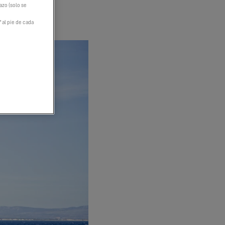
hazo (solo se
" al pie de cada