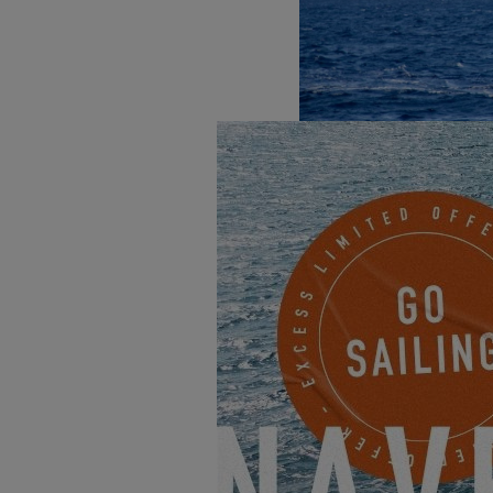
Excess es sinónimo de sensa
nuevos marineros. El pack P
todavía más placer al timón
El pack se compone de 7 a 
Un aparejo más alto
Una vela mayor de c
El barco recibe un 
Un barber hauler vo
Líneas de vida texti
Ruedas de timones 
Decoración de casco
Para el Excess 12 ú