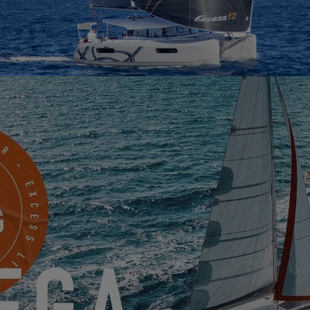
ciones, diversión y, sobre todo, placer de navegar. Veleros en armonía 
ulse Line se ha desarrollado para todos los navegantes en busca de a
, este pack está disponible para toda la gama Excess :
Excess 11
,
Exce
8 elementos:
, con más superficie vélica.
abeza cuadrada y un foque auto-virante de corte tri-radial / Pro Radial
complemento de acastillaje por babor, un tangón y un enrollador de códi
lante para controlar u optimizar aún más el rendimiento de la Mayor.
les en gris y naranja, firmadas Lancelin.
de material composite en color naranja vivo firmadas Carbonautica.
 Pulse Line, firmada Isabelle Keller.
nicamente: la instalación de un tercer rizo de Mayor. Incrementa el re