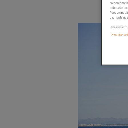
seleccionar l
colocarán las
Puedes modifi
página de nue
Para más info
Consultar la "