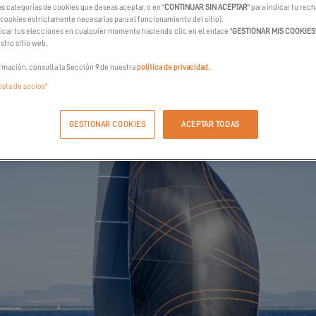
as categorías de cookies que deseas aceptar, o en "
CONTINUAR SIN ACEPTAR
" para indicar tu rec
 cookies estrictamente necesarias para el funcionamiento del sitio).
car tus elecciones en cualquier momento haciendo clic en el enlace "
GESTIONAR MIS COOKIES
stro sitio web.
rmación, consulta la Sección 9 de nuestra
política de privacidad.
lista de socios"
GESTIONAR COOKIES
ACEPTAR TODAS