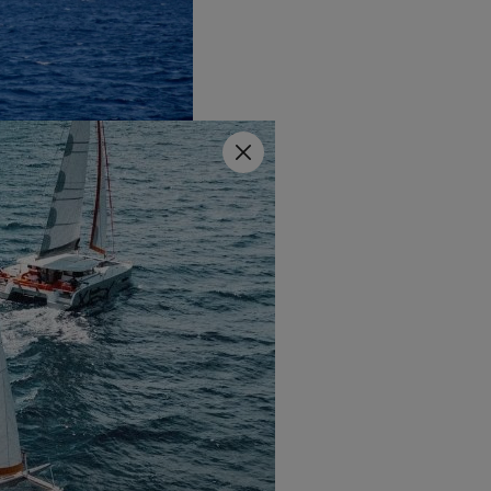
con el estilo de vida de los
Close
ltas prestaciones. Para
ss 12
;
Excess 15
.
 de color gris.
go 0 (o de spi).
ndimiento del barco en