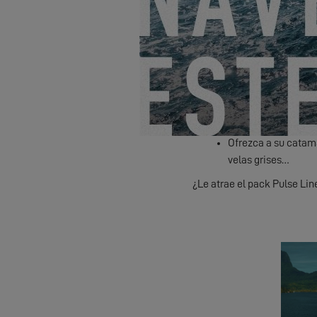
ceñida con vientos 
consigue un buen eq
a bordo.
¿Pero en la práctica, en qu
Apague los motores 
Opte por una naveg
Juegue con su barco
Ofrezca a su catama
velas grises…
¿Le atrae el pack Pulse Li