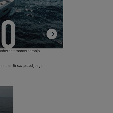
eteorológicas, así se
a más confort de navegación
la.
idad de respuesta.
uedas de timones naranja,
sto en línea, ¡usted juega!