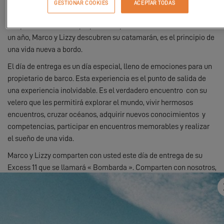
GESTIONAR COOKIES
ACEPTAR TODAS
navegantes.
Después de meses de preparación para hacerse a la mar durante
un año, Marco y Lizzy descubren su catamarán, es el principio de
una vida nueva a bordo.
El día de entrega es un día especial, lleno de emociones para un
propietario de barco. Esta experiencia es el punto de salida de
una experiencia inolvidable. Es el verdadero encuentro con su
velero que les permitirá explorar el mundo, vivir hermosos
encuentros, cruzar océanos, adquirir nuevos conocimientos y
competencias, participar en encuentros memorables y realizar
el sueño de una vida.
Marco y Lizzy comparten con usted este día de entrega de su
Excess 11 que se llamará « Bombarda ». Comparten con nosotros,
en este vídeo, sus sensaciones, sus proyectos y su experiencia
como propietarios Excess.