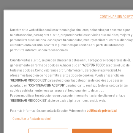
CONTINUAR SIN ACEPT
Nuestro sitio web utiliza cookies o tecnologías similares, colocadas por nosotros o por
nuestros socios, para operar el sitio, proporcionarte los servicios que solicitas, mejorar y
personalizar sus funcionalidades para tu comodidad, medir y analizar nuestra audiencia y
el rendimiento del sitio, adaptar la publicidad que recibes a tu perfil de intereses y
permitirte interactuar con redes sociales.
Cuando visitas el sitio, se pueden almacenar datos en tu navegador o recuperarse de él,
generalmente en forma de cookies. Al hacer clic en "
ACEPTAR TODO
", aceptas el uso de
todas las cookies. Como valoramos profundamente tu derecho a la privacidad, te
ofrecemos la opción de no permitir ciertos tipos de cookies. Puedes hacer clic en
"
GESTIONAR MIS COOKIES
" para seleccionar las categorías de cookies que deseas
aceptar, o en "
CONTINUAR SIN ACEPTAR
" para indicar tu rechazo (solo se colocarán las
cookies estrictamente necesarias para el funcionamiento del sitio).
Puedes modificar tus elecciones en cualquier momento haciendo clic en el enlace
¿Le gustaría ser un ratoncito para descubrir lo que ocurre
"
GESTIONAR MIS COOKIES
" al pie de cada página de nuestro sitio web.
durante un día de entrega de Excess? ¡Marco y Lizzy le embarcan
Para más información, consulta la Sección 9 de nuestra
política de privacidad.
en su nueva aventura!
Consultar la "lista de socios"
¿No conoce a Marco y Lizzy? Sesión de recuperación posible
gracias a
nuestro último noticiario
relativo a esta pareja de