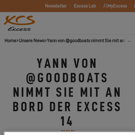
Newsletter
Excess Lab
MyExcess
Home
Unsere News
Yann von @goodboats nimmt Sie mit an Bord 
YANN VON
@GOODBOATS
NIMMT SIE MIT AN
BORD DER EXCESS
14
02.03.23