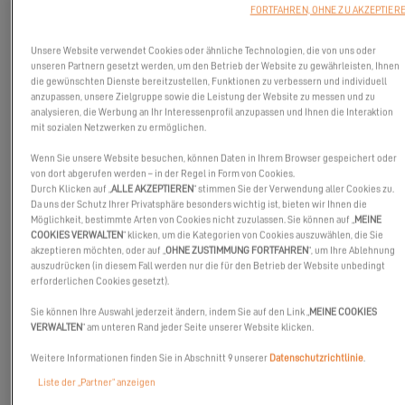
FORTFAHREN, OHNE ZU AKZEPTIER
Schauen Sie sich den vollständigen Excess 14 Bericht an!
Unsere Website verwendet Cookies oder ähnliche Technologien, die von uns oder
unseren Partnern gesetzt werden, um den Betrieb der Website zu gewährleisten, Ihnen
die gewünschten Dienste bereitzustellen, Funktionen zu verbessern und individuell
anzupassen, unsere Zielgruppe sowie die Leistung der Website zu messen und zu
analysieren, die Werbung an Ihr Interessenprofil anzupassen und Ihnen die Interaktion
mit sozialen Netzwerken zu ermöglichen.
Wenn Sie unsere Website besuchen, können Daten in Ihrem Browser gespeichert oder
von dort abgerufen werden – in der Regel in Form von Cookies.
Durch Klicken auf „
ALLE AKZEPTIEREN
“ stimmen Sie der Verwendung aller Cookies zu.
Da uns der Schutz Ihrer Privatsphäre besonders wichtig ist, bieten wir Ihnen die
Möglichkeit, bestimmte Arten von Cookies nicht zuzulassen. Sie können auf „
MEINE
COOKIES VERWALTEN
“ klicken, um die Kategorien von Cookies auszuwählen, die Sie
akzeptieren möchten, oder auf „
OHNE ZUSTIMMUNG FORTFAHREN
“, um Ihre Ablehnung
auszudrücken (in diesem Fall werden nur die für den Betrieb der Website unbedingt
erforderlichen Cookies gesetzt).
Sie können Ihre Auswahl jederzeit ändern, indem Sie auf den Link „
MEINE COOKIES
VERWALTEN
“ am unteren Rand jeder Seite unserer Website klicken.
Weitere Informationen finden Sie in Abschnitt 9 unserer
Datenschutzrichtlinie
.
Liste der „Partner“ anzeigen
Yann
(@goodboats)
ist ein YouTuber, der sich auf den