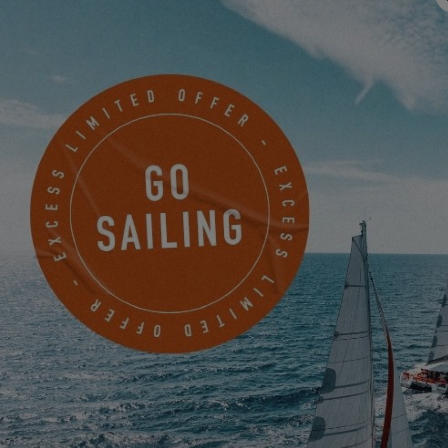
und innovativ zu sein, um Katamarane in Übereinstimmung mit
unseren Werten anbieten zu können. Über unser Excess Lab
geben wir jedem die Möglichkeit, mit unseren Designteams zu
interagieren, um gemeinsam die Katamarane von morgen zu
bauen. Bei Excess glauben wir fest an die Kraft des Kollektivs!
Wir sind ebenfalls auf
zahlreichen Veranstaltungen
anzutreffen
und organisieren Events, um mit Ihnen in den Austausch zu
kommen und Ihnen die Möglichkeit zu bieten, unsere
Katamarane zu besuchen. Unser
Händlernetz
wächst immer
weiter, um Ihnen überall auf der Welt den besten Service und
Support zu bieten. Mit Ihnen in Verbindung zu stehen, ist ein
Wunsch von Thibaut und seinem gesamten Team.
Wir laden Sie ein, Thibauts Interview hier zu lesen!