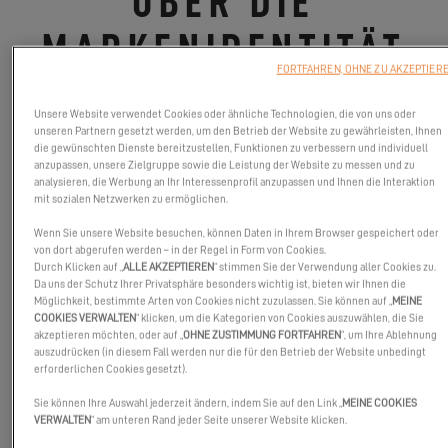
ÜBER DIE
MARKENIDENTITÄT
FORTFAHREN, OHNE ZU AKZEPTIER
13.04.23
Unsere Website verwendet Cookies oder ähnliche Technologien, die von uns oder
unseren Partnern gesetzt werden, um den Betrieb der Website zu gewährleisten, Ihnen
Entdecken Sie in diesem Interview den Ursprung der Marke und
die gewünschten Dienste bereitzustellen, Funktionen zu verbessern und individuell
ihre Ambitionen
anzupassen, unsere Zielgruppe sowie die Leistung der Website zu messen und zu
analysieren, die Werbung an Ihr Interessenprofil anzupassen und Ihnen die Interaktion
mit sozialen Netzwerken zu ermöglichen.
Wenn Sie unsere Website besuchen, können Daten in Ihrem Browser gespeichert oder
von dort abgerufen werden – in der Regel in Form von Cookies.
Durch Klicken auf „
ALLE AKZEPTIEREN
“ stimmen Sie der Verwendung aller Cookies zu.
Da uns der Schutz Ihrer Privatsphäre besonders wichtig ist, bieten wir Ihnen die
Möglichkeit, bestimmte Arten von Cookies nicht zuzulassen. Sie können auf „
MEINE
COOKIES VERWALTEN
“ klicken, um die Kategorien von Cookies auszuwählen, die Sie
akzeptieren möchten, oder auf „
OHNE ZUSTIMMUNG FORTFAHREN
“, um Ihre Ablehnung
auszudrücken (in diesem Fall werden nur die für den Betrieb der Website unbedingt
erforderlichen Cookies gesetzt).
Sie können Ihre Auswahl jederzeit ändern, indem Sie auf den Link „
MEINE COOKIES
VERWALTEN
“ am unteren Rand jeder Seite unserer Website klicken.