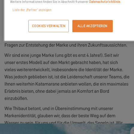
Weitere Informationen finden Sie in Abschnitt 9 unserer
Datenschutzrichtlinie
.
Liste der „Partner“ anzeigen
COOKIES VERWALTEN
ALLE AKZEPTIEREN
In diesem Interview mit der Zeitschrift
Voile & Moteur
beantwortet Thibaut de Montvalon, Markendirektor von Excess,
Fragen zur Entstehung der Marke und ihren Zukunftsaussichten.
Wir sind eine junge Marke (uns gibt es erst 4 Jahre!). Seit wir
unser erstes Modell auf den Markt gebracht haben, hat sich
vieles weiterentwickelt, insbesondere die Identität der Marke.
Was jedoch geblieben ist, ist die Leidenschaft unserer Teams, die
Ihnen weiterhin Katamarane anbieten wollen, die ein maximales
Erlebnis bieten, ohne dabei jemals an Komfort an Bord
einzubüßen.
Wie Thibaut betont, und in Übereinstimmung mit unserer
Markenidentität, glauben wir, dass der beste Weg auf dem
Wasser zu sein, für uns und für die Umwelt, das Segeln ist. Wir
bemühen uns daher, abseits der ausgetretenen Pfade zu arbeiten