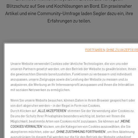
Blitzschutz auf See und Kochlösungen an Bord. Ein praxisnaher
Artikel und eine Community-Umfrage laden Segler dazu ein, ihre
Erfahrungen zu teilen.
FORTFAHREN, OHNE ZU AKZEPTIER
Unsere Website verwendet Cookies oder ähnliche Technologien, die von uns oder
unseren Partnern gesetzt werden, um den Betrieb der Website zu gewährleisten, Ihnen
die gewünschten Dienste bereitzustellen, Funktionen zu verbessern und individuell
anzupassen, unsere Zielgruppe sowie die Leistung der Website zu messen und zu
analysieren, die Werbung an Ihr Interessenprofil anzupassen und Ihnen die Interaktion
mit sozialen Netzwerken zu ermöglichen.
Wenn Sie unsere Website besuchen, können Daten in Ihrem Browser gespeichert oder
von dort abgerufen werden – in der Regel in Form von Cookies.
Durch Klicken auf „
ALLE AKZEPTIEREN
“ stimmen Sie der Verwendung aller Cookies zu.
Da uns der Schutz Ihrer Privatsphäre besonders wichtig ist, bieten wir Ihnen die
Möglichkeit, bestimmte Arten von Cookies nicht zuzulassen. Sie können auf „
MEINE
COOKIES VERWALTEN
“ klicken, um die Kategorien von Cookies auszuwählen, die Sie
akzeptieren möchten, oder auf „
OHNE ZUSTIMMUNG FORTFAHREN
“, um Ihre Ablehnung
auszudrücken (in diesem Fall werden nur die für den Betrieb der Website unbedingt