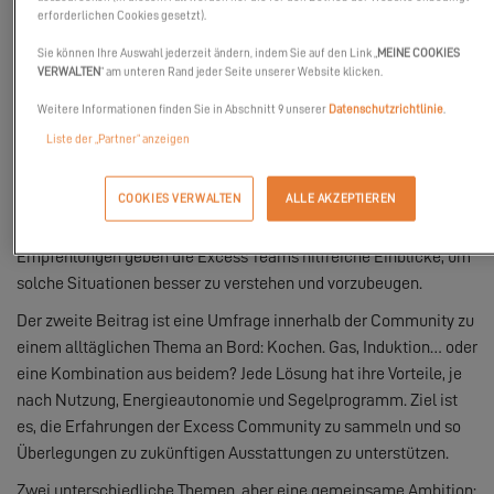
Im
Excess Lab
wurden
zwei neue Inhalte
veröffentlicht, die sich
erforderlichen Cookies gesetzt).
mit ganz praktischen Aspekten des Lebens an Bord
Sie können Ihre Auswahl jederzeit ändern, indem Sie auf den Link „
MEINE COOKIES
beschäftigen:
Sicherheit bei Gewittern auf See
und
VERWALTEN
“ am unteren Rand jeder Seite unserer Website klicken.
Kochlösungen an Bord eines Katamarans
.
Weitere Informationen finden Sie in Abschnitt 9 unserer
Datenschutzrichtlinie
.
Der erste Artikel widmet sich einer Frage, die selten behandelt
Liste der „Partner“ anzeigen
wird, aber viele Segler beschäftigt: Wie reagiert man bei einem
Gewitter auf See und welche Systeme gibt es an Bord eines
COOKIES VERWALTEN
ALLE AKZEPTIEREN
Katamarans, um die Risiken durch Blitzeinschläge zu
reduzieren? Mit klaren Erklärungen und praktischen
Empfehlungen geben die Excess Teams hilfreiche Einblicke, um
solche Situationen besser zu verstehen und vorzubeugen.
Der zweite Beitrag ist eine Umfrage innerhalb der Community zu
einem alltäglichen Thema an Bord: Kochen. Gas, Induktion… oder
eine Kombination aus beidem? Jede Lösung hat ihre Vorteile, je
nach Nutzung, Energieautonomie und Segelprogramm. Ziel ist
es, die Erfahrungen der Excess Community zu sammeln und so
Überlegungen zu zukünftigen Ausstattungen zu unterstützen.
Zwei unterschiedliche Themen, aber eine gemeinsame Ambition: