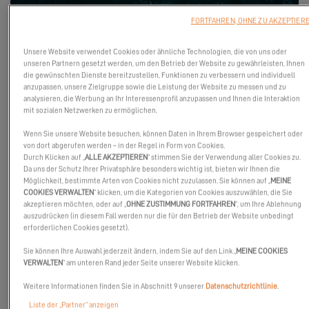
FORTFAHREN, OHNE ZU AKZEPTIER
Unsere Website verwendet Cookies oder ähnliche Technologien, die von uns oder
unseren Partnern gesetzt werden, um den Betrieb der Website zu gewährleisten, Ihnen
die gewünschten Dienste bereitzustellen, Funktionen zu verbessern und individuell
anzupassen, unsere Zielgruppe sowie die Leistung der Website zu messen und zu
analysieren, die Werbung an Ihr Interessenprofil anzupassen und Ihnen die Interaktion
mit sozialen Netzwerken zu ermöglichen.
Wenn Sie unsere Website besuchen, können Daten in Ihrem Browser gespeichert oder
von dort abgerufen werden – in der Regel in Form von Cookies.
Durch Klicken auf „
ALLE AKZEPTIEREN
“ stimmen Sie der Verwendung aller Cookies zu.
Da uns der Schutz Ihrer Privatsphäre besonders wichtig ist, bieten wir Ihnen die
Möglichkeit, bestimmte Arten von Cookies nicht zuzulassen. Sie können auf „
MEINE
COOKIES VERWALTEN
“ klicken, um die Kategorien von Cookies auszuwählen, die Sie
Wir wissen, dass das Weltumsegeln der ultimative Traum vieler
akzeptieren möchten, oder auf „
OHNE ZUSTIMMUNG FORTFAHREN
“, um Ihre Ablehnung
Segler ist. Die Verwirklichung dieses Traums kann jedoch eine
auszudrücken (in diesem Fall werden nur die für den Betrieb der Website unbedingt
erforderlichen Cookies gesetzt).
Herausforderung mit sehr realen Einschränkungen sein.
Sie können Ihre Auswahl jederzeit ändern, indem Sie auf den Link „
MEINE COOKIES
Dieses neue Abenteuer, das sich Dream Yacht – Weltmarktführer
VERWALTEN
“ am unteren Rand jeder Seite unserer Website klicken.
im Segelbootverleih – an Bord unserer Excess-Katamarane
ausgedacht hat, geht in den kommenden Tagen in die
Weitere Informationen finden Sie in Abschnitt 9 unserer
Datenschutzrichtlinie
.
Startlöcher. Der Wunsch unseres Partners ist es, Ihren Traum von
Liste der „Partner“ anzeigen