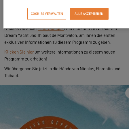
einer Weltreise dank eines exklusiven Managementprogramms
für Ihre Excess zugänglicher denn je zu machen.
COOKIES VERWALTEN
ALLE AKZEPTIEREN
Während der Multihull Show 2024 in La Grande Motte sprach
Nicolas Venance (
ActuNautique
) mit Florentin Le Noxaïc von
Dream Yacht und Thibaut de Montvalon, um Ihnen die ersten
exklusiven Informationen zu diesem Programm zu geben.
Klicken Sie hier
um weitere Informationen zu diesem neuen
Programm zu erhalten!
Wir übergeben Sie jetzt in die Hände von Nicolas, Florentin und
Thibaut.
Um dieses Video ansehen zu können,
müssen Sie zunächst die Verwendung der
Funktionelle Cookies akzeptieren.