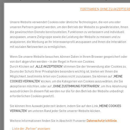
Zwischenzeit können Sie sich zurücklehnen und die Show
FORTFAHREN, OHNE ZU AKZEPTIER
genießen:
Die Excess 12 und ihr elegantes Design
Unsere Website verwendet Cookies oder ähnliche Technologien, die von uns oder
unseren Partnern gesetzt werden, um den Betrieb der Website zu gewährleisten, Ihnen
die gewünschten Dienste bereitzustellen, Funktionen zu verbessern und individuell
anzupassen, unsere Zielgruppe sowie die Leistung der Website zu messen und zu
analysieren, die Werbung an Ihr Interessenprofil anzupassen und Ihnen die Interaktion
mit sozialen Netzwerken zu ermöglichen.
Wenn Sie unsere Website besuchen, können Daten in Ihrem Browser gespeichert oder
von dort abgerufen werden – in der Regel in Form von Cookies.
Durch Klicken auf „
ALLE AKZEPTIEREN
“ stimmen Sie der Verwendung aller Cookies zu.
Da uns der Schutz Ihrer Privatsphäre besonders wichtig ist, bieten wir Ihnen die
Möglichkeit, bestimmte Arten von Cookies nicht zuzulassen. Sie können auf „
MEINE
COOKIES VERWALTEN
“ klicken, um die Kategorien von Cookies auszuwählen, die Sie
akzeptieren möchten, oder auf „
OHNE ZUSTIMMUNG FORTFAHREN
“, um Ihre Ablehnung
auszudrücken (in diesem Fall werden nur die für den Betrieb der Website unbedingt
erforderlichen Cookies gesetzt).
Sie können Ihre Auswahl jederzeit ändern, indem Sie auf den Link „
MEINE COOKIES
VERWALTEN
“ am unteren Rand jeder Seite unserer Website klicken.
Weitere Informationen finden Sie in Abschnitt 9 unserer
Datenschutzrichtlinie
.
Liste der „Partner“ anzeigen