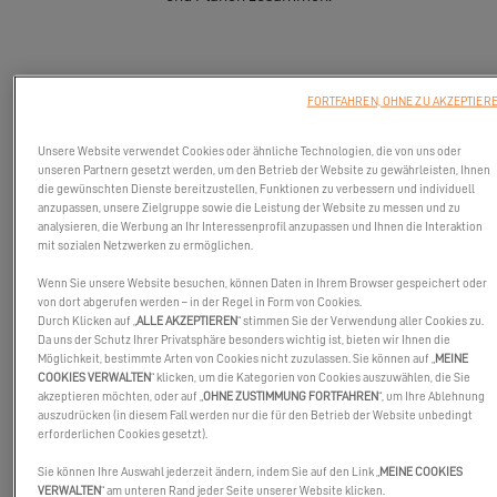
FORTFAHREN, OHNE ZU AKZEPTIER
Unsere Website verwendet Cookies oder ähnliche Technologien, die von uns oder
unseren Partnern gesetzt werden, um den Betrieb der Website zu gewährleisten, Ihnen
die gewünschten Dienste bereitzustellen, Funktionen zu verbessern und individuell
anzupassen, unsere Zielgruppe sowie die Leistung der Website zu messen und zu
analysieren, die Werbung an Ihr Interessenprofil anzupassen und Ihnen die Interaktion
mit sozialen Netzwerken zu ermöglichen.
Wenn Sie unsere Website besuchen, können Daten in Ihrem Browser gespeichert oder
von dort abgerufen werden – in der Regel in Form von Cookies.
Durch Klicken auf „
ALLE AKZEPTIEREN
“ stimmen Sie der Verwendung aller Cookies zu.
Da uns der Schutz Ihrer Privatsphäre besonders wichtig ist, bieten wir Ihnen die
Möglichkeit, bestimmte Arten von Cookies nicht zuzulassen. Sie können auf „
MEINE
COOKIES VERWALTEN
“ klicken, um die Kategorien von Cookies auszuwählen, die Sie
akzeptieren möchten, oder auf „
OHNE ZUSTIMMUNG FORTFAHREN
“, um Ihre Ablehnung
auszudrücken (in diesem Fall werden nur die für den Betrieb der Website unbedingt
Der
Excess-Konfigurator
ist jetzt verfügbar! Stellen Sie sich
erforderlichen Cookies gesetzt).
Ihren Katamaran ganz nach Ihrem Geschmack, Ihren Wünschen
Sie können Ihre Auswahl jederzeit ändern, indem Sie auf den Link „
MEINE COOKIES
und Plänen zusammen.
VERWALTEN
“ am unteren Rand jeder Seite unserer Website klicken.