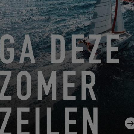
Photos: @NicolasClaris
GEFÜHRTER RUNDGANG AUF DER EXCESS12
01.12.20