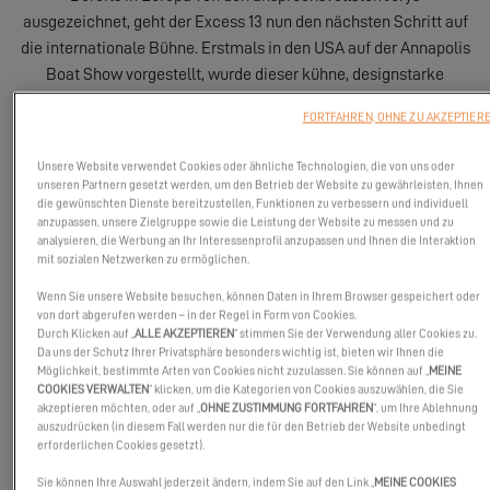
ausgezeichnet, geht der Excess 13 nun den nächsten Schritt auf
die internationale Bühne. Erstmals in den USA auf der Annapolis
Boat Show vorgestellt, wurde dieser kühne, designstarke
Katamaran für zwei der begehrtesten Preise Nordamerikas
FORTFAHREN, OHNE ZU AKZEPTIER
nominiert: Best Boats 2026 von SAIL und Boat of the Year 2026
von Cruising World.
Unsere Website verwendet Cookies oder ähnliche Technologien, die von uns oder
unseren Partnern gesetzt werden, um den Betrieb der Website zu gewährleisten, Ihnen
die gewünschten Dienste bereitzustellen, Funktionen zu verbessern und individuell
anzupassen, unsere Zielgruppe sowie die Leistung der Website zu messen und zu
analysieren, die Werbung an Ihr Interessenprofil anzupassen und Ihnen die Interaktion
mit sozialen Netzwerken zu ermöglichen.
Wenn Sie unsere Website besuchen, können Daten in Ihrem Browser gespeichert oder
von dort abgerufen werden – in der Regel in Form von Cookies.
Durch Klicken auf „
ALLE AKZEPTIEREN
“ stimmen Sie der Verwendung aller Cookies zu.
Da uns der Schutz Ihrer Privatsphäre besonders wichtig ist, bieten wir Ihnen die
Möglichkeit, bestimmte Arten von Cookies nicht zuzulassen. Sie können auf „
MEINE
COOKIES VERWALTEN
“ klicken, um die Kategorien von Cookies auszuwählen, die Sie
akzeptieren möchten, oder auf „
OHNE ZUSTIMMUNG FORTFAHREN
“, um Ihre Ablehnung
auszudrücken (in diesem Fall werden nur die für den Betrieb der Website unbedingt
erforderlichen Cookies gesetzt).
Sie können Ihre Auswahl jederzeit ändern, indem Sie auf den Link „
MEINE COOKIES