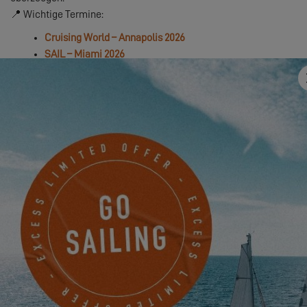
📍 Wichtige Termine:
Cruising World – Annapolis 2026
SAIL – Miami 2026
Diese Nominierungen bestätigen, was wir längst wissen:
Excess
geht seinen eigenen Weg – ohne Kompromisse
.
Mit seinem
freien Geist, seiner markanten Designsprache und
dem einzigartigen Segelgefühl am Steuer setzt der
Excess 13
weltweit Maßstäbe.
👉 Entdecken Sie diesen Katamaran im
kompletten Boat Tour
mit Thibaut, Brand Director von Excess
.
Um dieses Video ansehen zu können,
müssen Sie zunächst die Verwendung der
Funktionelle Cookies akzeptieren.