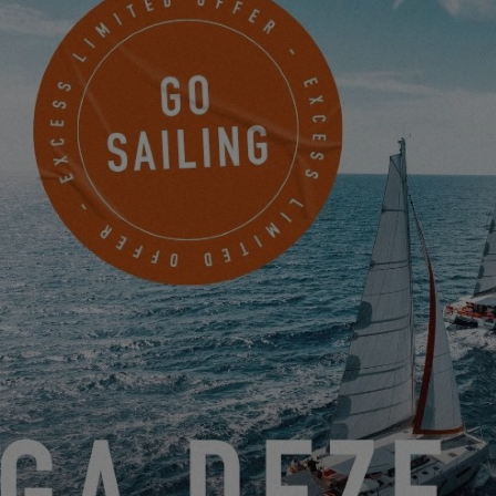
allem aber ist es eine Bestätigung:
Die Segelkunst von morgen
wird weder auf Stil noch auf Kühnheit verzichten
.
Wir werden diesen Start mit Bewunderung verfolgen. Viel Glück
an alle Crews und guten Wind für die vertretene Excess-Tribe.
EXCESS OWNER’S STORIES – LERNEN SIE AUDREY UND
NICOLAS KENNEN, EIGENTÜMER EINES EXCESS 14
06.08.25