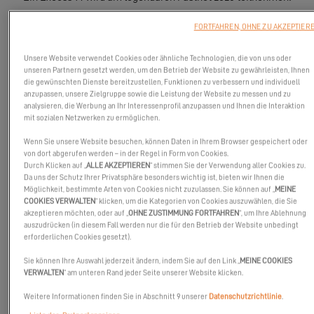
FORTFAHREN, OHNE ZU AKZEPTIER
Unsere Website verwendet Cookies oder ähnliche Technologien, die von uns oder
unseren Partnern gesetzt werden, um den Betrieb der Website zu gewährleisten, Ihnen
die gewünschten Dienste bereitzustellen, Funktionen zu verbessern und individuell
anzupassen, unsere Zielgruppe sowie die Leistung der Website zu messen und zu
analysieren, die Werbung an Ihr Interessenprofil anzupassen und Ihnen die Interaktion
mit sozialen Netzwerken zu ermöglichen.
Wenn Sie unsere Website besuchen, können Daten in Ihrem Browser gespeichert oder
von dort abgerufen werden – in der Regel in Form von Cookies.
Durch Klicken auf „
ALLE AKZEPTIEREN
“ stimmen Sie der Verwendung aller Cookies zu.
Da uns der Schutz Ihrer Privatsphäre besonders wichtig ist, bieten wir Ihnen die
Möglichkeit, bestimmte Arten von Cookies nicht zuzulassen. Sie können auf „
MEINE
COOKIES VERWALTEN
“ klicken, um die Kategorien von Cookies auszuwählen, die Sie
akzeptieren möchten, oder auf „
OHNE ZUSTIMMUNG FORTFAHREN
“, um Ihre Ablehnung
auszudrücken (in diesem Fall werden nur die für den Betrieb der Website unbedingt
erforderlichen Cookies gesetzt).
Sie können Ihre Auswahl jederzeit ändern, indem Sie auf den Link „
MEINE COOKIES
Es gibt Rennen, die das Leben eines Seglers prägen. Das
Fastnet
VERWALTEN
“ am unteren Rand jeder Seite unserer Website klicken.
gehört dazu.
Weitere Informationen finden Sie in Abschnitt 9 unserer
Datenschutzrichtlinie
.