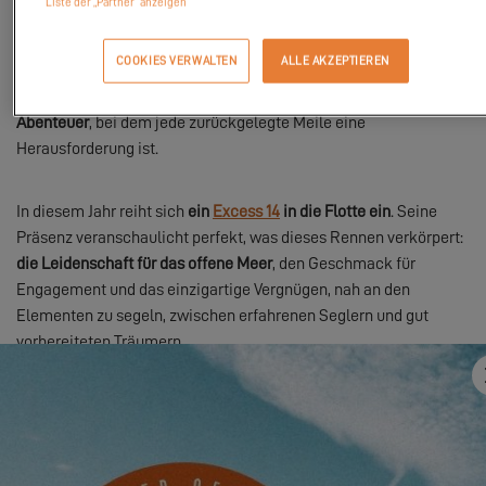
Liste der „Partner“ anzeigen
Die Straße über den Ärmelkanal zu überqueren, die keltischen
Küsten entlang zu segeln, den Launen des Nordatlantiks zu
COOKIES VERWALTEN
ALLE AKZEPTIEREN
trotzen, den ikonischen Fastnet Rock zu umrunden... Diese
Regatta, eine der emblematischsten der Welt, ist ein wahres
Abenteuer
, bei dem jede zurückgelegte Meile eine
Herausforderung ist.
In diesem Jahr reiht sich
ein
Excess 14
in die Flotte ein
. Seine
Präsenz veranschaulicht perfekt, was dieses Rennen verkörpert:
die Leidenschaft für das offene Meer
, den Geschmack für
Engagement und das einzigartige Vergnügen, nah an den
Elementen zu segeln, zwischen erfahrenen Seglern und gut
vorbereiteten Träumern.
Bei
Excess
glauben wir, dass das offene Meer ein Reich der
Emotionen ist. Es geht darum, intensiv zu leben, zu wagen, aus
den Rahmen zu treten. Einem unserer Katamarane beim Starten
von dieser legendären Linie zuzusehen, erfüllt uns mit Stolz; vor