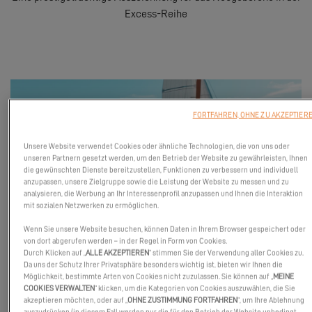
Excess-Reihe
FORTFAHREN, OHNE ZU AKZEPTIER
Unsere Website verwendet Cookies oder ähnliche Technologien, die von uns oder
unseren Partnern gesetzt werden, um den Betrieb der Website zu gewährleisten, Ihnen
die gewünschten Dienste bereitzustellen, Funktionen zu verbessern und individuell
anzupassen, unsere Zielgruppe sowie die Leistung der Website zu messen und zu
analysieren, die Werbung an Ihr Interessenprofil anzupassen und Ihnen die Interaktion
mit sozialen Netzwerken zu ermöglichen.
Wenn Sie unsere Website besuchen, können Daten in Ihrem Browser gespeichert oder
von dort abgerufen werden – in der Regel in Form von Cookies.
Durch Klicken auf „
ALLE AKZEPTIEREN
“ stimmen Sie der Verwendung aller Cookies zu.
Da uns der Schutz Ihrer Privatsphäre besonders wichtig ist, bieten wir Ihnen die
Möglichkeit, bestimmte Arten von Cookies nicht zuzulassen. Sie können auf „
MEINE
Der
Excess 13
erreicht einen wichtigen Meilenstein, indem er
COOKIES VERWALTEN
“ klicken, um die Kategorien von Cookies auszuwählen, die Sie
seine Nominierung für den
European Yacht of the Year
(EYOTY)
akzeptieren möchten, oder auf „
OHNE ZUSTIMMUNG FORTFAHREN
“, um Ihre Ablehnung