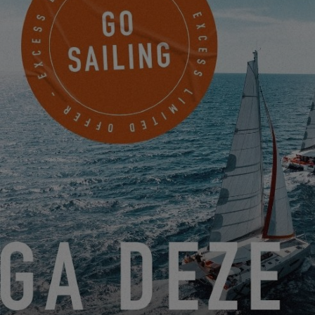
Echtes Segelvergnügen
Die doppelten Steuerstände bieten eine direkte Verbindung mit
den Elementen und garantieren unvergleichliche
Segelsensationen.
Optimierter Komfort
Die neu gestaltete Eigner-Kabine bietet ein Doppelbett "Island
Bed", einen geräumigen Kleiderschrank und einen funktionalen
Arbeitsplatz, um das Leben an Bord mit Praktikabilität zu
vereinen.
Ökologische Genialität
Von der Regenwassernutzung bis zur 380L Nasskammer, und
multifunktionalen Türen, jedes Detail zeugt von einer tiefen
umweltbewussten Überlegung.
Diese erste Nominierung bei den EYOTY ist ein riesiger Stolz für
das gesamte Excess-Team. Das endgültige Urteil wird während
der Düsseldorfer Bootsausstellung bekannt gegeben, auf die wir