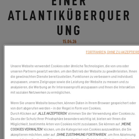
EINER
ATLANTIKÜBERQUER
UNG
15.04.26
FORTFAHREN, OHNE ZU AKZEPTIER
3000 Miles, die neue Excess-Dokumentation, ab heute auf
unserem YouTube-Kanal verfügbar!
Unsere Website verwendet Cookies oder ähnliche Technologien, die von uns oder
unseren Partnern gesetzt werden, um den Betrieb der Website zu gewährleisten, Ihnen
die gewünschten Dienste bereitzustellen, Funktionen zu verbessern und individuell
anzupassen, unsere Zielgruppe sowie die Leistung der Website zu messen und zu
analysieren, die Werbung an Ihr Interessenprofil anzupassen und Ihnen die Interaktion
mit sozialen Netzwerken zu ermöglichen.
Wenn Sie unsere Website besuchen, können Daten in Ihrem Browser gespeichert oder
von dort abgerufen werden – in der Regel in Form von Cookies.
Durch Klicken auf „
ALLE AKZEPTIEREN
“ stimmen Sie der Verwendung aller Cookies zu.
Da uns der Schutz Ihrer Privatsphäre besonders wichtig ist, bieten wir Ihnen die
Möglichkeit, bestimmte Arten von Cookies nicht zuzulassen. Sie können auf „
MEINE
COOKIES VERWALTEN
“ klicken, um die Kategorien von Cookies auszuwählen, die Sie
akzeptieren möchten, oder auf „
OHNE ZUSTIMMUNG FORTFAHREN
“, um Ihre Ablehnung