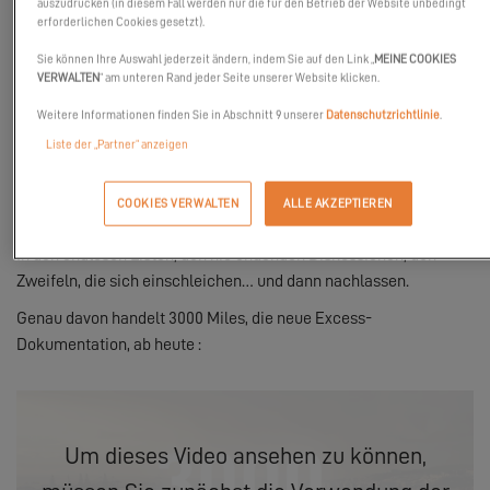
auszudrücken (in diesem Fall werden nur die für den Betrieb der Website unbedingt
erforderlichen Cookies gesetzt).
Sie können Ihre Auswahl jederzeit ändern, indem Sie auf den Link „
MEINE COOKIES
VERWALTEN
“ am unteren Rand jeder Seite unserer Website klicken.
Weitere Informationen finden Sie in Abschnitt 9 unserer
Datenschutzrichtlinie
.
Liste der „Partner“ anzeigen
Eine Atlantiküberquerung beginnt nicht am Abreisetag. Alles
fängt viel früher an: auf der Werft, am Steg, um einen Cockpit-
COOKIES VERWALTEN
ALLE AKZEPTIEREN
Tisch herum.
In den endlosen Listen, den nie endenden Diskussionen, den
Zweifeln, die sich einschleichen… und dann nachlassen.
Genau davon handelt 3000 Miles, die neue Excess-
Dokumentation, ab heute :
Um dieses Video ansehen zu können,