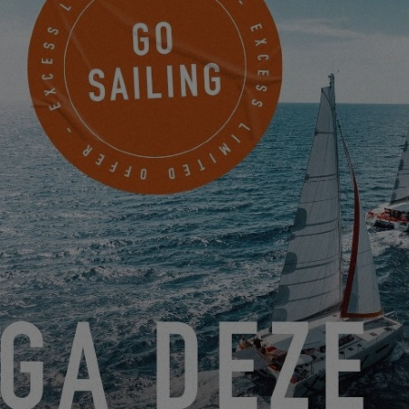
Ufer erreichen.
Das Boot vorbereiten. Lernen. Trainieren. Vorausdenken. Proviant,
technische Unwägbarkeiten und das Leben an Bord managen.
Mit den Ängsten umgehen, während die Vorfreude wächst.
Nach und nach fügt sich alles zusammen. Bis die Frage nicht
mehr lautet: "Sind wir bereit?" Sondern einfach: "Wann brechen
wir auf?"