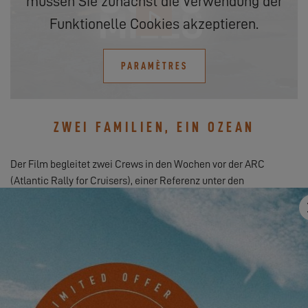
müssen Sie zunächst die Verwendung der
Funktionelle Cookies akzeptieren.
PARAMÈTRES
ZWEI FAMILIEN, EIN OZEAN
Der Film begleitet zwei Crews in den Wochen vor der ARC
(Atlantic Rally for Cruisers), einer Referenz unter den
transatlantischen Rallyes.
Auf der einen Seite eine niederländische Familie mit drei
Kindern, an Bord eines
Excess 11
.
Auf der anderen ein französisch-südafrikanisches Paar am
Steuer eines
Excess 14
.
Zwei Boote, zwei Geschichten… aber dasselbe Ziel: das andere